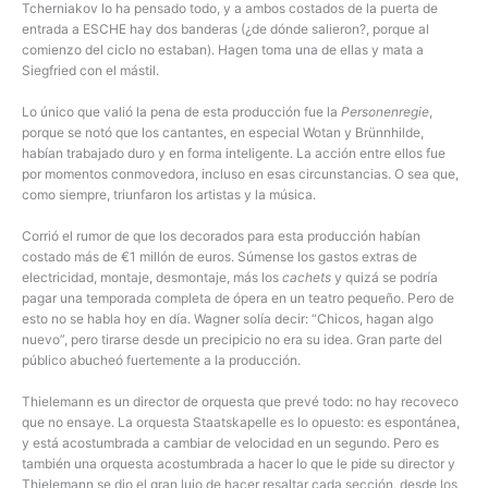
Tcherniakov lo ha pensado todo, y a ambos costados de la puerta de
entrada a ESCHE hay dos banderas (¿de dónde salieron?, porque al
comienzo del ciclo no estaban). Hagen toma una de ellas y mata a
Siegfried con el mástil.
Lo único que valió la pena de esta producción fue la
Personenregie
,
porque se notó que los cantantes, en especial Wotan y Brünnhilde,
habían trabajado duro y en forma inteligente. La acción entre ellos fue
por momentos conmovedora, incluso en esas circunstancias. O sea que,
como siempre, triunfaron los artistas y la música.
Corrió el rumor de que los decorados para esta producción habían
costado más de €1 millón de euros. Súmense los gastos extras de
electricidad, montaje, desmontaje, más los
cachets
y quizá se podría
pagar una temporada completa de ópera en un teatro pequeño. Pero de
esto no se habla hoy en día. Wagner solía decir: “Chicos, hagan algo
nuevo”, pero tirarse desde un precipicio no era su idea. Gran parte del
público abucheó fuertemente a la producción.
Thielemann es un director de orquesta que prevé todo: no hay recoveco
que no ensaye. La orquesta Staatskapelle es lo opuesto: es espontánea,
y está acostumbrada a cambiar de velocidad en un segundo. Pero es
también una orquesta acostumbrada a hacer lo que le pide su director y
Thielemann se dio el gran lujo de hacer resaltar cada sección, desde los