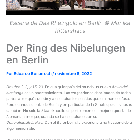
Escena de Das Rheingold en Berlín © Monika
Rittershaus
Der Ring des Nibelungen
en Berlín
Por
Eduardo Benarroch
/
noviembre 8, 2022
Octubre 2-9, y 15-23.
En cualquier país del mundo un nuevo
Anillo del
nibelungo
es un acontecimiento. Los wagnerianos descienden de todas
partes a ver qué sucede y a escuchar los sonidos que emanan del foso.
Pero cuando se trata de Berlín y en particular de la Staatsoper, las cosas
cambian. No solo la Staatskapelle es posiblemente la mejor orquesta de
Alemania, sino que, cuando se ha escuchado con su
Generalmusikdirektor
Daniel Barenboim, la experiencia ha trascendido a
algo memorable.