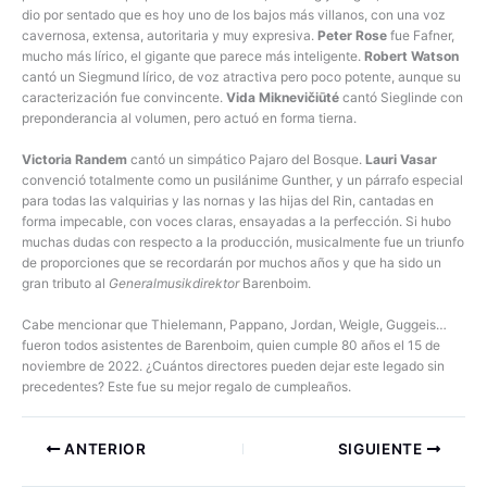
dio por sentado que es hoy uno de los bajos más villanos, con una voz
cavernosa, extensa, autoritaria y muy expresiva.
Peter Rose
fue Fafner,
mucho más lírico, el gigante que parece más inteligente.
Robert Watson
cantó un Siegmund lírico, de voz atractiva pero poco potente, aunque su
caracterización fue convincente.
Vida Miknevičiūté
cantó Sieglinde con
preponderancia al volumen, pero actuó en forma tierna.
Victoria Randem
cantó un simpático Pajaro del Bosque.
Lauri Vasar
convenció totalmente como un pusilánime Gunther, y un párrafo especial
para todas las valquirias y las nornas y las hijas del Rin, cantadas en
forma impecable, con voces claras, ensayadas a la perfección. Si hubo
muchas dudas con respecto a la producción, musicalmente fue un triunfo
de proporciones que se recordarán por muchos años y que ha sido un
gran tributo al
Generalmusikdirektor
Barenboim.
Cabe mencionar que Thielemann, Pappano, Jordan, Weigle, Guggeis…
fueron todos asistentes de Barenboim, quien cumple 80 años el 15 de
noviembre de 2022. ¿Cuántos directores pueden dejar este legado sin
precedentes? Este fue su mejor regalo de cumpleaños.
ANTERIOR
SIGUIENTE