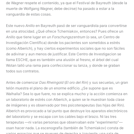
de Wagner respete el contenido, ya que el Festival de Bayreuth (desde la
muerte de Wolfgang Wagner, debe decirse) ha pasado a estar a la
vanguardia de estas cosas.
Este nuevo
Anillo
en Bayreuth pasó de ser vanguardista para convertirse
en una atrocidad. ¿Qué ofrece Tcherniakov, entonces? Pues ofrece un
Anillo
que tiene lugar en un
Forschungszentrum
(o sea, un Centro de
Investigación Científica) donde los pacientes son sometidos a estrés
(como Alberich), y hay ciertos experimentos sociales que no son fáciles
de adivinar y aun menos de justificar. Este Centro de Investigacion se
llama ESCHE, que es también una alusión al fresno, el árbol del cual
Wotan talló una rama para confeccionar su lanza, y donde se graban
todos sus contratos.
Antes de comenzar
Das Rheingold
(
El oro del Rin
) y sus secuelas, un gran
telón muestra el plano de un enorme edificio. ¿Se supone que es
Walhalla? Sea lo que fuere, no se explica mucho y la acción comienza en
un laboratorio de estrés con Alberich, a quien se le muestran toda clase
de imágenes y es observado por tres psicoterapeutas (las hijas del Rin).
Alberich es provocado a tal punto que destruye los aparatos electrónicos
del laboratorio y se escapa con los cables bajo el brazo. Ni las tres
terapeutas —ni varias personas que observaban este “experimento”—
osan hacer nada. La escenografia (también de Tcherniakov) consta de
varios espacios que se mueven de derecha a izquierda: una sala de