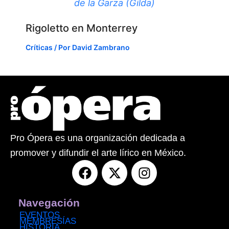
de la Garza (Gilda)
Rigoletto en Monterrey
Críticas
/ Por
David Zambrano
Pro Ópera es una organización dedicada a
promover y difundir el arte lírico en México.
F
X
I
a
-
n
c
t
s
e
w
t
Navegación
b
i
a
EVENTOS
MEMBRESÍAS
HISTORIA