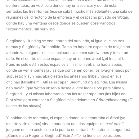
conferencias, un vestíbulo donde hay un ascensor y donde están
sentadas las tres Nornas (eso se sabrá mucho más adelante), una sala de
reuniones del directorio de la empresa y el despacho privado de Wotan,
donde hay una ventana desde donde se pueden observar otros
“experimentos”, sin ser visto.
Sieglinde y Hunding se encuentran del otro lado, al igual que las tres
nornas y Siegfried y Brünnhilde. También hay otro espacio de relajación
adonde van algunos de los empleados a comer sándwiches y tomar un
café. En el centro de este espacio hay un enorme árbol (¿el fresno?).
Pues no solo están estos espacios al mismo nivel, sino hacia abajo,
donde se ven enormes jaulas que contienen conejillos (wagnerianos por
supuesto) y aun más abajo están los artesanos (nibelungos) en sus
oficinas (Nibelheim). Allí se escapan Siegmund y Sieglinde. Esa misma
habitación (que Wotan observa desde el otro lado) sirve para Mime y
Siegfried… y el mismo laboratorio con las tres terapeutas (las hijas del
Rin) sirve para estresar a Siegfried más adelante en
Götterdämmerung
(
El
ocaso de los dioses
).
Y, hablando de tonterías, el espacio donde se encontraba el árbol (ya
muerto y sin rastros) sirve ahora para que dos equipos de
basketball
jueguen con un cesto sobre la puerta de entrada. El lector se preguntará:
¿Cómo mata Hagen a Siegfried? Este
Anillo
no tiene símbolos, pero