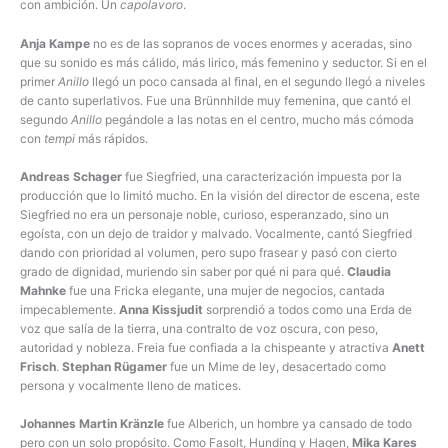
con ambición. Un
capolavoro
.
Anja Kampe
no es de las sopranos de voces enormes y aceradas, sino
que su sonido es más cálido, más lirico, más femenino y seductor. Si en el
primer
Anillo
llegó un poco cansada al final, en el segundo llegó a niveles
de canto superlativos. Fue una Brünnhilde muy femenina, que cantó el
segundo
Anillo
pegándole a las notas en el centro, mucho más cómoda
con
tempi
más rápidos.
Andreas Schager
fue Siegfried, una caracterización impuesta por la
producción que lo limitó mucho. En la visión del director de escena, este
Siegfried no era un personaje noble, curioso, esperanzado, sino un
egoísta, con un dejo de traidor y malvado. Vocalmente, cantó Siegfried
dando con prioridad al volumen, pero supo frasear y pasó con cierto
grado de dignidad, muriendo sin saber por qué ni para qué.
Claudia
Mahnke
fue una Fricka elegante, una mujer de negocios, cantada
impecablemente.
Anna Kissjudit
sorprendió a todos como una Erda de
voz que salía de la tierra, una contralto de voz oscura, con peso,
autoridad y nobleza. Freia fue confiada a la chispeante y atractiva
Anett
Frisch
.
Stephan Rügamer
fue un Mime de ley, desacertado como
persona y vocalmente lleno de matices.
Johannes Martin Kränzle
fue Alberich, un hombre ya cansado de todo
pero con un solo propósito. Como Fasolt, Hunding y Hagen,
Mika Kares