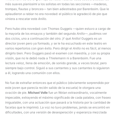
más suaves
pianissimi
a los solistas en todas las secciones —maderas,
trompas, flautas y bronces— tan bien adiestrados por Barenboim. Que le
aplaudieron a rabiar no era novedad: el público le agradeció de pie que
viniera a rescatar este
Anillo
.
Pero hubo otra novedad: con Thomas Guggeis —quien estuvo a cargo de
la mayoría de los ensayos y también del segundo
Anillo
—, pudimos ver
dos ciclos, uno a continuación del otro. ¡Y qué Anillo! Guggeis es un
director joven pero ya formado, y se le ha escuchado en este teatro en
varios repertorios con gran éxito. Pero dirigir el
Anillo
no es fácil, al menos
dirigirlo bien. Pero Guggeis pasó el examen con maestría, y con su propia
visión, que no le debió nada a Thielemann ni a Barenboim. Fue una
lectura veloz, llena de emoción, de sonido grande, a veces brutal, pero
siempre bajo control. Siguió a sus cantantes y sus cantantes lo siguieron
a él, logrando una comunión con ellos.
No fue de extrañar entonces que el público (obviamente sorprendido por
este joven que parecía recién salido de la escuela) le otorgara una
ovación de pie.
Michael Volle
fue un Wotan extraordinario, vocalmente
impecable, extrayendo el máximo significado de cada palabra, con fraseo
inigualable, con una actuación que pasará a la historia por la cantidad de
facetas que le imprimió. La voz no tuvo problemas, jamás se encontró en
dificultades, con una versión de desesperación y esperanza mezclada