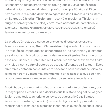
Quienes hayan seguido las noticias durante el verano habrán leído que
Barenboim ha tenido problemas de salud y que el
Anillo
que él debía
haber dirigido como regalo de cumpleaños (cumple 80 años el 15 de
noviembre) le resultaba demasiado agotador. Una llamada a su asistente
en Bayreuth,
Christian Thielemann
, resolvió el problema. Thielemann
dirigió el primer y tercer ciclos, y otro joven asistente de Barenboim, el
talentoso
Thomas Guggeis
, dirigió el segundo. Guggeis se encargó
también de casi todos los ensayos.
La producción estuvo a cargo de uno de los directores de escena
favoritos de esta casa,
Dmitri Tcherniakov
. Lejos están los días cuando
la atención del espectador se concentraba en los cantantes y el director
y se disponían de producciones modernas e inteligentes. Tales fueron los
casos de Friedrich, Kupfer, Decker, Carsen, sin olvidar el excelente
Anillo
en 4 días y con cuatro directores de escena diferentes en Stuttgart. Estos
directores contaban con el intelecto necesario para presentar el ciclo en
forma coherente y moderna, acentuando ciertos aspectos que están en
la obra pero que no siempre son vistos con su debida importancia.
Desde hace ya demasiados años una nueva corriente de directores, por
la mayor parte alemanes, han decidido que la historia original de Wagner
(quien como todo wagneriano de ley sabe que escribió sus libretos
basados en la mitología nórdica) se puede dejar de lado y proceden a
reemplazar al tema con sus propias ideas. No es cuestión de que la casa