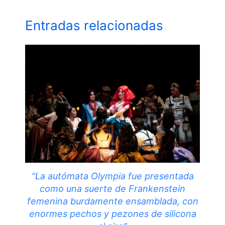
Entradas relacionadas
“La autómata Olympia fue presentada
como una suerte de Frankenstein
femenina burdamente ensamblada, con
enormes pechos y pezones de silicona