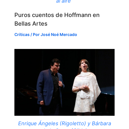
al aire”
Puros cuentos de Hoffmann en
Bellas Artes
Críticas
/ Por
José Noé Mercado
Enrique Ángeles (Rigoletto) y Bárbara