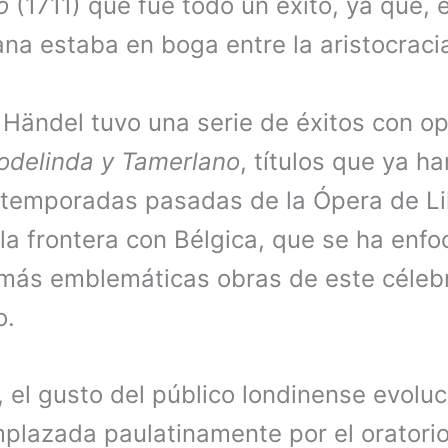
do
(1711) que fue todo un éxito, ya que, 
ana estaba en boga entre la aristocracia
 Händel tuvo una serie de éxitos con o
Rodelinda y Tamerlano
, títulos que ya ha
temporadas pasadas de la Ópera de Lill
 la frontera con Bélgica, que se ha enf
 más emblemáticas obras de este céleb
o.
, el gusto del público londinense evoluc
emplazada paulatinamente por el oratori