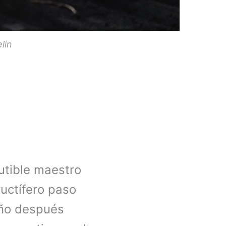
lin
utible maestro
ructífero paso
año después