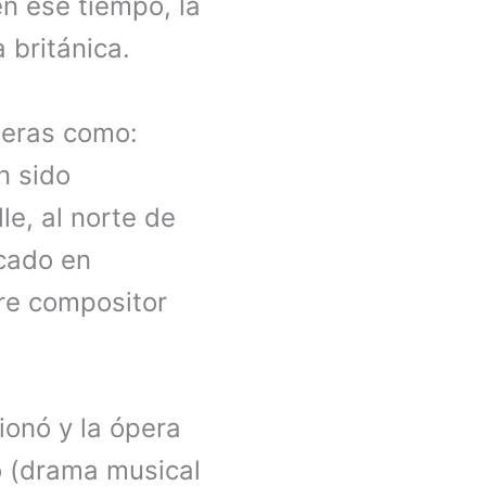
en ese tiempo, la
 británica.
peras como:
n sido
e, al norte de
ocado en
re compositor
ionó y la ópera
o (drama musical