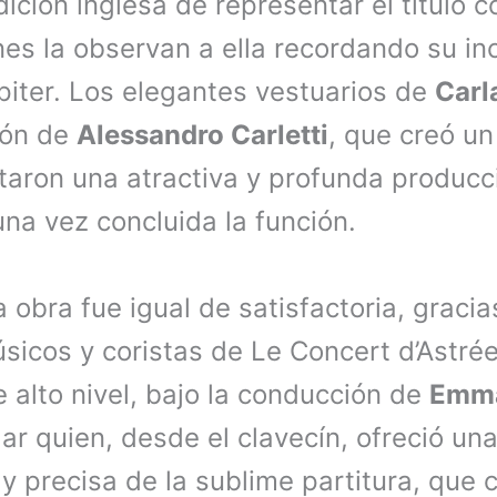
dición inglesa de representar el título 
s la observan a ella recordando su in
piter. Los elegantes vestuarios de
Carl
ión de
Alessandro Carletti
, que creó u
taron una atractiva y profunda producc
una vez concluida la función.
 obra fue igual de satisfactoria, gracia
icos y coristas de Le Concert d’Astrée
 alto nivel, bajo la conducción de
Emma
lar quien, desde el clavecín, ofreció una
 y precisa de la sublime partitura, que