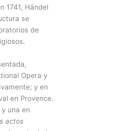
en 1741, Händel
uctura se
oratorios de
igiosos.
sentada,
ational Opera y
ivamente; y en
val en Provence.
 y una en
s actos