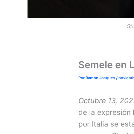
St
Semele en Li
Por
Ramón Jacques
/
noviemb
Octubre 13, 202
de la expresión 
por Italia se e