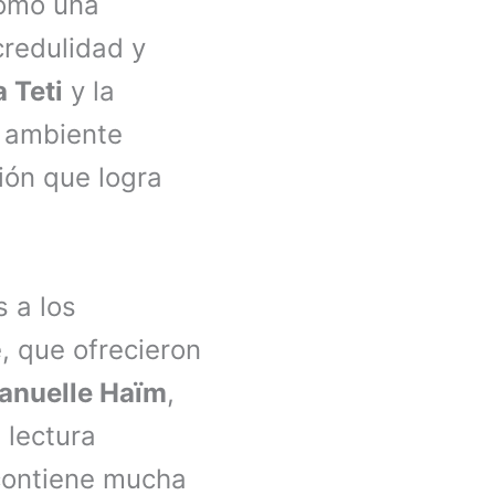
como una
credulidad y
a Teti
y la
n ambiente
ión que logra
s a los
, que ofrecieron
nuelle Haïm
,
 lectura
 contiene mucha