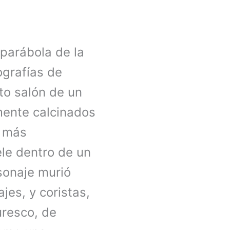
parábola de la
ografías de
to salón de un
mente calcinados
s más
le dentro de un
sonaje murió
jes, y coristas,
uresco, de