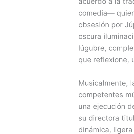
acuerdo a la tra
comedia— quiene
obsesión por Jú
oscura iluminac
lúgubre, comple
que reflexione, 
Musicalmente, la
competentes mús
una ejecución de
su directora titu
dinámica, ligera