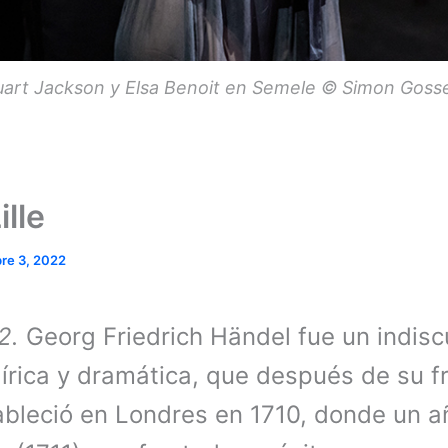
uart Jackson y Elsa Benoit en Semele © Simon Gosse
lle
re 3, 2022
2.
Georg Friedrich Händel fue un indisc
lírica y dramática, que después de su f
stableció en Londres en 1710, donde un 