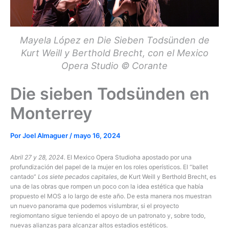
Mayela López en Die Sieben Todsünden de
Kurt Weill y Berthold Brecht, con el Mexico
Opera Studio © Corante
Die sieben Todsünden en
Monterrey
Por
Joel Almaguer
/
mayo 16, 2024
Abril 27 y 28, 2024.
El Mexico Opera Studioha apostado por una
profundización del papel de la mujer en los roles operísticos. El “ballet
cantado”
Los siete pecados capitales
, de Kurt Weill y Berthold Brecht, es
una de las obras que rompen un poco con la idea estética que había
propuesto el MOS a lo largo de este año. De esta manera nos muestran
un nuevo panorama que podemos vislumbrar, si el proyecto
regiomontano sigue teniendo el apoyo de un patronato y, sobre todo,
nuevas alianzas para alcanzar altos estadios estéticos.