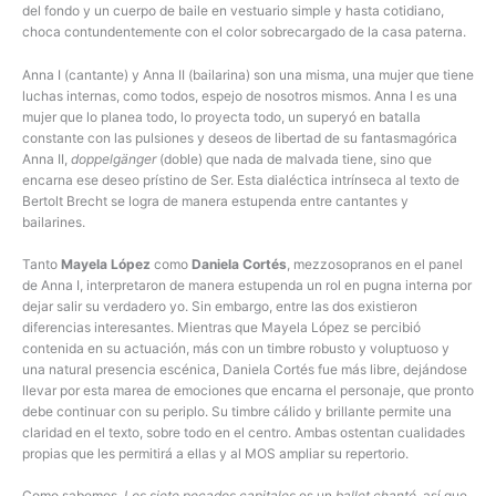
del fondo y un cuerpo de baile en vestuario simple y hasta cotidiano,
choca contundentemente con el color sobrecargado de la casa paterna.
Anna I (cantante) y Anna II (bailarina) son una misma, una mujer que tiene
luchas internas, como todos, espejo de nosotros mismos. Anna I es una
mujer que lo planea todo, lo proyecta todo, un superyó en batalla
constante con las pulsiones y deseos de libertad de su fantasmagórica
Anna II,
doppelgänger
(doble) que nada de malvada tiene, sino que
encarna ese deseo prístino de Ser. Esta dialéctica intrínseca al texto de
Bertolt Brecht se logra de manera estupenda entre cantantes y
bailarines.
Tanto
Mayela López
como
Daniela Cortés
, mezzosopranos en el panel
de Anna I, interpretaron de manera estupenda un rol en pugna interna por
dejar salir su verdadero yo. Sin embargo, entre las dos existieron
diferencias interesantes. Mientras que Mayela López se percibió
contenida en su actuación, más con un timbre robusto y voluptuoso y
una natural presencia escénica, Daniela Cortés fue más libre, dejándose
llevar por esta marea de emociones que encarna el personaje, que pronto
debe continuar con su periplo. Su timbre cálido y brillante permite una
claridad en el texto, sobre todo en el centro. Ambas ostentan cualidades
propias que les permitirá a ellas y al MOS ampliar su repertorio.
Como sabemos,
Los siete pecados capitales
es un
ballet chanté,
así que