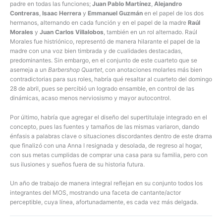
padre en todas las funciones;
Juan Pablo Martínez
,
Alejandro
Contreras
,
Isaac Herrera
y
Emmanuel Guzmán
en el papel de los dos
hermanos, alternando en cada función y en el papel de la madre
Raúl
Morales
y
Juan Carlos Villalobos
, también en un rol alternado. Raúl
Morales fue histriónico, representó de manera hilarante el papel de la
madre con una voz bien timbrada y de cualidades destacadas,
predominantes. Sin embargo, en el conjunto de este cuarteto que se
asemeja a un
Barbershop Quartet
, con anotaciones molarles más bien
contradictorias para sus roles, habría qué resaltar al cuarteto del domingo
28 de abril, pues se percibió un logrado ensamble, en control de las
dinámicas, acaso menos nerviosismo y mayor autocontrol.
Por último, habría que agregar el diseño del supertitulaje integrado en el
concepto, pues las fuentes y tamaños de las mismas variaron, dando
énfasis a palabras clave o situaciones discordantes dentro de este drama
que finalizó con una Anna I resignada y desolada, de regreso al hogar,
con sus metas cumplidas de comprar una casa para su familia, pero con
sus ilusiones y sueños fuera de su historia futura.
Un año de trabajo de manera integral reflejan en su conjunto todos los
integrantes del MOS, mostrando una faceta de cantante/actor
perceptible, cuya línea, afortunadamente, es cada vez más delgada.