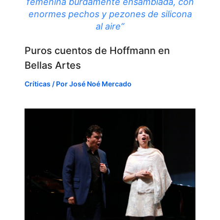
femenina burdamente ensamblada, con
enormes pechos y pezones de silicona
al aire”
Puros cuentos de Hoffmann en
Bellas Artes
Críticas
/ Por
José Noé Mercado