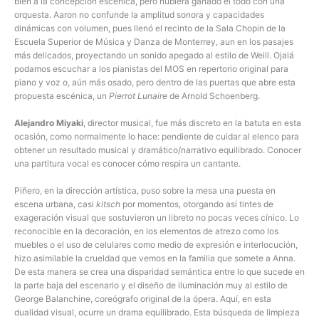
bien a la concepción escénica, pero hubiera ganado el todo con una
orquesta. Aaron no confunde la amplitud sonora y capacidades
dinámicas con volumen, pues llenó el recinto de la Sala Chopin de la
Escuela Superior de Música y Danza de Monterrey, aun en los pasajes
más delicados, proyectando un sonido apegado al estilo de Weill. Ojalá
podamos escuchar a los pianistas del MOS en repertorio original para
piano y voz o, aún más osado, pero dentro de las puertas que abre esta
propuesta escénica, un
Pierrot Lunaire
de Arnold Schoenberg.
Alejandro Miyaki
, director musical, fue más discreto en la batuta en esta
ocasión, como normalmente lo hace: pendiente de cuidar al elenco para
obtener un resultado musical y dramático/narrativo equilibrado. Conocer
una partitura vocal es conocer cómo respira un cantante.
Piñero, en la dirección artística, puso sobre la mesa una puesta en
escena urbana, casi
kitsch
por momentos, otorgando así tintes de
exageración visual que sostuvieron un libreto no pocas veces cínico. Lo
reconocible en la decoración, en los elementos de atrezo como los
muebles o el uso de celulares como medio de expresión e interlocución,
hizo asimilable la crueldad que vemos en la familia que somete a Anna.
De esta manera se crea una disparidad semántica entre lo que sucede en
la parte baja del escenario y el diseño de iluminación muy al estilo de
George Balanchine, coreógrafo original de la ópera. Aquí, en esta
dualidad visual, ocurre un drama equilibrado. Esta búsqueda de limpieza