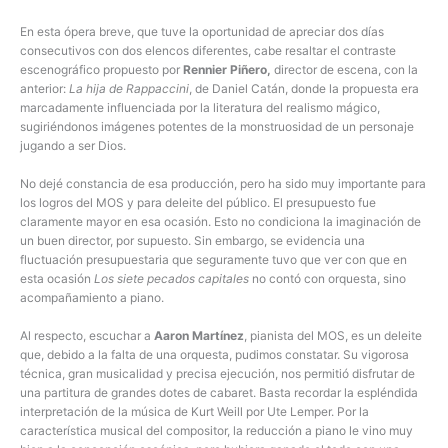
En esta ópera breve, que tuve la oportunidad de apreciar dos días
consecutivos con dos elencos diferentes, cabe resaltar el contraste
escenográfico propuesto por
Rennier Piñero,
director de escena, con la
anterior:
La hija de Rappaccini
, de Daniel Catán, donde la propuesta era
marcadamente influenciada por la literatura del realismo mágico,
sugiriéndonos imágenes potentes de la monstruosidad de un personaje
jugando a ser Dios.
No dejé constancia de esa producción, pero ha sido muy importante para
los logros del MOS y para deleite del público. El presupuesto fue
claramente mayor en esa ocasión. Esto no condiciona la imaginación de
un buen director, por supuesto. Sin embargo, se evidencia una
fluctuación presupuestaria que seguramente tuvo que ver con que en
esta ocasión
Los siete pecados capitales
no contó con orquesta, sino
acompañamiento a piano.
Al respecto, escuchar a
Aaron Martínez
, pianista del MOS, es un deleite
que, debido a la falta de una orquesta, pudimos constatar. Su vigorosa
técnica, gran musicalidad y precisa ejecución, nos permitió disfrutar de
una partitura de grandes dotes de cabaret. Basta recordar la espléndida
interpretación de la música de Kurt Weill por Ute Lemper. Por la
característica musical del compositor, la reducción a piano le vino muy