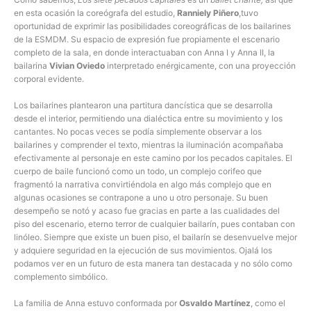
en esta ocasión la coreógrafa del estudio,
Ranniely Piñero
,tuvo
oportunidad de exprimir las posibilidades coreográficas de los bailarines
de la ESMDM. Su espacio de expresión fue propiamente el escenario
completo de la sala, en donde interactuaban con Anna I y Anna II, la
bailarina
Vivian Oviedo
interpretado enérgicamente, con una proyección
corporal evidente.
Los bailarines plantearon una partitura dancística que se desarrolla
desde el interior, permitiendo una dialéctica entre su movimiento y los
cantantes. No pocas veces se podía simplemente observar a los
bailarines y comprender el texto, mientras la iluminación acompañaba
efectivamente al personaje en este camino por los pecados capitales. El
cuerpo de baile funcionó como un todo, un complejo corifeo que
fragmentó la narrativa convirtiéndola en algo más complejo que en
algunas ocasiones se contrapone a uno u otro personaje. Su buen
desempeño se notó y acaso fue gracias en parte a las cualidades del
piso del escenario, eterno terror de cualquier bailarín, pues contaban con
linóleo. Siempre que existe un buen piso, el bailarín se desenvuelve mejor
y adquiere seguridad en la ejecución de sus movimientos. Ojalá los
podamos ver en un futuro de esta manera tan destacada y no sólo como
complemento simbólico.
La familia de Anna estuvo conformada por
Osvaldo Martínez
, como el