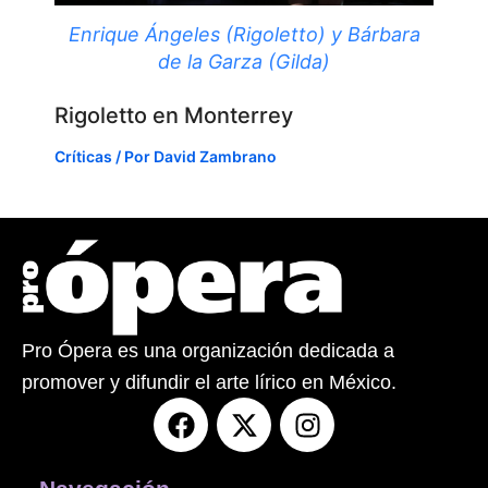
Enrique Ángeles (Rigoletto) y Bárbara
de la Garza (Gilda)
Rigoletto en Monterrey
Críticas
/ Por
David Zambrano
Pro Ópera es una organización dedicada a
promover y difundir el arte lírico en México.
F
X
I
a
-
n
c
t
s