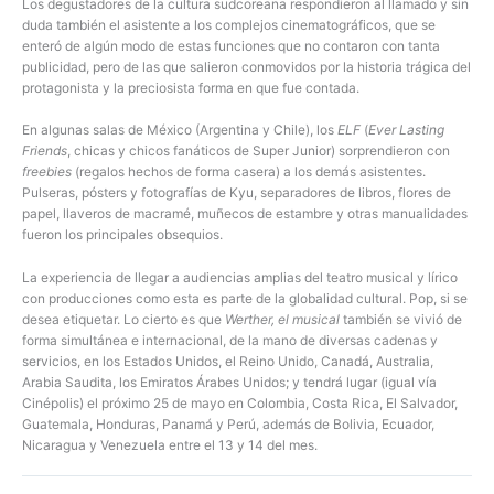
Los degustadores de la cultura sudcoreana respondieron al llamado y sin
duda también el asistente a los complejos cinematográficos, que se
enteró de algún modo de estas funciones que no contaron con tanta
publicidad, pero de las que salieron conmovidos por la historia trágica del
protagonista y la preciosista forma en que fue contada.
En algunas salas de México (Argentina y Chile), los
ELF
(
Ever Lasting
Friends
, chicas y chicos fanáticos de Super Junior) sorprendieron con
freebies
(regalos hechos de forma casera) a los demás asistentes.
Pulseras, pósters y fotografías de Kyu, separadores de libros, flores de
papel, llaveros de macramé, muñecos de estambre y otras manualidades
fueron los principales obsequios.
La experiencia de llegar a audiencias amplias del teatro musical y lírico
con producciones como esta es parte de la globalidad cultural. Pop, si se
desea etiquetar. Lo cierto es que
Werther, el musical
también se vivió de
forma simultánea e internacional, de la mano de diversas cadenas y
servicios, en los Estados Unidos, el Reino Unido, Canadá, Australia,
Arabia Saudita, los Emiratos Árabes Unidos; y tendrá lugar (igual vía
Cinépolis) el próximo 25 de mayo en Colombia, Costa Rica, El Salvador,
Guatemala, Honduras, Panamá y Perú, además de Bolivia, Ecuador,
Nicaragua y Venezuela entre el 13 y 14 del mes.