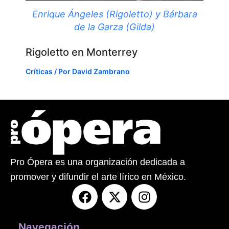
Enrique Ángeles (Rigoletto) y Bárbara
de la Garza (Gilda)
Rigoletto en Monterrey
Críticas
/ Por
David Zambrano
Pro Ópera es una organización dedicada a
promover y difundir el arte lírico en México.
F
X
I
a
-
n
c
t
s
e
w
t
Navegación