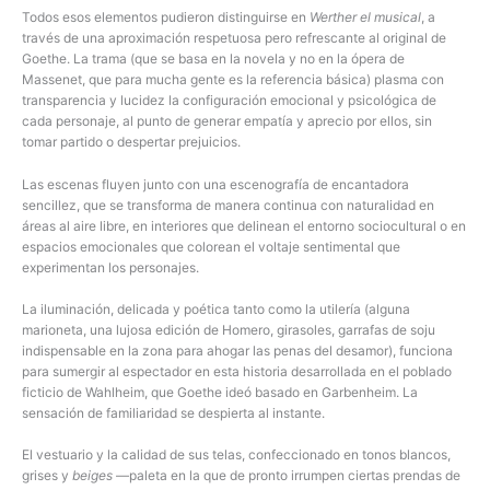
Todos esos elementos pudieron distinguirse en
Werther el musical
, a
través de una aproximación respetuosa pero refrescante al original de
Goethe. La trama (que se basa en la novela y no en la ópera de
Massenet, que para mucha gente es la referencia básica) plasma con
transparencia y lucidez la configuración emocional y psicológica de
cada personaje, al punto de generar empatía y aprecio por ellos, sin
tomar partido o despertar prejuicios.
Las escenas fluyen junto con una escenografía de encantadora
sencillez, que se transforma de manera continua con naturalidad en
áreas al aire libre, en interiores que delinean el entorno sociocultural o en
espacios emocionales que colorean el voltaje sentimental que
experimentan los personajes.
La iluminación, delicada y poética tanto como la utilería (alguna
marioneta, una lujosa edición de Homero, girasoles, garrafas de soju
indispensable en la zona para ahogar las penas del desamor), funciona
para sumergir al espectador en esta historia desarrollada en el poblado
ficticio de Wahlheim, que Goethe ideó basado en Garbenheim. La
sensación de familiaridad se despierta al instante.
El vestuario y la calidad de sus telas, confeccionado en tonos blancos,
grises y
beiges
—paleta en la que de pronto irrumpen ciertas prendas de