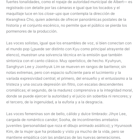
fuertes tonalidades, como el ropaje de autoridad municipal de Albert— es
registrado con detalle por las cámaras e igual que los tocados y el
maquillaje luce en los
close-ups
que contempla la dirección de
Kwanghwa Cho, quien además de ofrecer panorámicas postales de la
historia y el conjunto escénico, no permite que el público se pierda los
pormenores de la producción.
Las voces solistas, igual que los ensambles de voz, si bien conectan con
el mundo pop (¿puede ser distinto con Kyu como principal atrayente del
elenco), muestran una solvencia técnica en la emisión que también
sintoniza con el canto clásico. Muy operístico, de hecho. Kyuhyun,
Sanghyun Lee y Joonhyuk Lim se mueven en rangos de baritenor, sin
notas extremas, pero con espacio suficiente para el lucimiento y la
variada expresividad central; el primero, del ensueño y el entusiasmo a la
tristeza y una oscura depresión sin filtro, con escalas descendentes
cromáticas; el segundo, de la madurez comprensiva a la integridad moral,
donde se puede ejercer la autoridad y el juicio sin soberbia ni rencores; y
el tercero, de la ingenuidad, a la euforia y a la desgracia.
Las voces femeninas son de bello, cálido y dulce timbrado: Jihye Lee,
cargada de romántico candor; Sooha, de incontinentes arrebatos
juveniles (personalidad que roza el dibujo animado asiático); y Hyunsook
Kim, de la mujer que ha probado y visto ya mucho de la vida, pero se
mantiene empática con las andanzas de las nuevas generaciones.