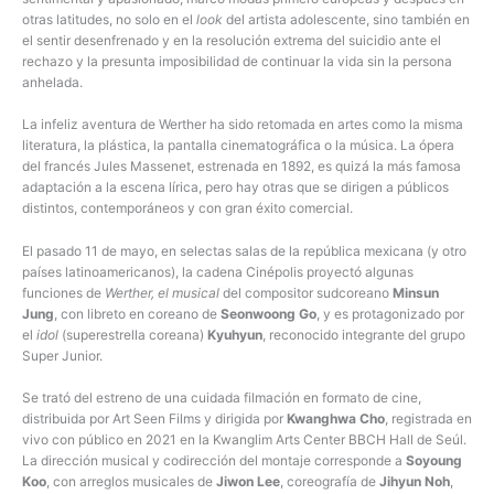
otras latitudes, no solo en el
look
del artista adolescente, sino también en
el sentir desenfrenado y en la resolución extrema del suicidio ante el
rechazo y la presunta imposibilidad de continuar la vida sin la persona
anhelada.
La infeliz aventura de Werther ha sido retomada en artes como la misma
literatura, la plástica, la pantalla cinematográfica o la música. La ópera
del francés Jules Massenet, estrenada en 1892, es quizá la más famosa
adaptación a la escena lírica, pero hay otras que se dirigen a públicos
distintos, contemporáneos y con gran éxito comercial.
El pasado 11 de mayo, en selectas salas de la república mexicana (y otro
países latinoamericanos), la cadena Cinépolis proyectó algunas
funciones de
Werther,
el musical
del compositor sudcoreano
Minsun
Jung
, con libreto en coreano de
Seonwoong Go
, y es protagonizado por
el
idol
(superestrella coreana)
Kyuhyun
, reconocido integrante del grupo
Super Junior.
Se trató del estreno de una cuidada filmación en formato de cine,
distribuida por Art Seen Films y dirigida por
Kwanghwa Cho
, registrada en
vivo con público en 2021 en la Kwanglim Arts Center BBCH Hall de Seúl.
La dirección musical y codirección del montaje corresponde a
Soyoung
Koo
, con arreglos musicales de
Jiwon Lee
, coreografía de
Jihyun Noh
,