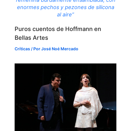
enormes pechos y pezones de silicona
al aire”
Puros cuentos de Hoffmann en
Bellas Artes
Críticas
/ Por
José Noé Mercado