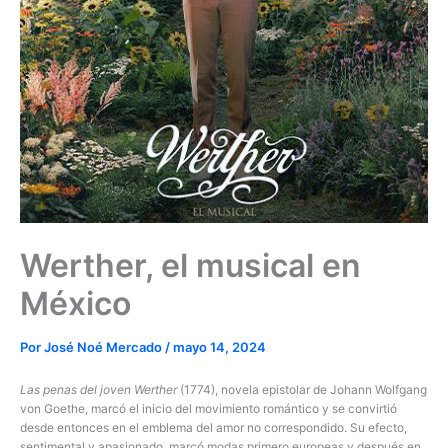
Werther, el musical en
México
Por
José Noé Mercado
/
mayo 14, 2024
Las penas del joven Werther
(1774), novela epistolar de Johann Wolfgang
von Goethe, marcó el inicio del movimiento romántico y se convirtió
desde entonces en el emblema del amor no correspondido. Su efecto,
sentimental y apasionado, marcó modas primero europeas y después en