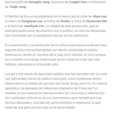
escenografía de
Seungho Jung
, vestuario de
Jungim Han
e iluminación
de
Taejin Jung
.
El Werther de Kyu es acompañado en el elenco por la Lotte de
Jihye Lee
,
el Albert de
Sanghyun Lee
, la Kathy de
Sooha
, la Orka de
Hyunsook Kim
y el Keins de
Joonhyuk Lim
. La calidad de esta producción, que en
principio podría sonar de atractivo raro o exótico, no solo fue destacada,
sino entrañable por la equilibrada mezcla de sus elementos.
El conocimiento y la asimilación de la cultura sudcoreana es desde hace
algunos años una realidad global, por demás remarcada en países
americanos, donde el consumo del k-pop, los k-dramas, el cine coreano,
los k-animes o el trabajo audiovisual de las
seiyūs
es cada vez más
habitual, entusiasta e incluso de culto.
Las
girl
y
boy bands
de aquel país asiático son tan ubicables por un cada
vez más amplio sector de público mexicano, como numerosas series,
telenovelas o el trabajo del ganador del Oscar, Bong Joon-ho. En materia
operística, los ejemplos de intérpretes originarios de Corea del Sur
resaltan en los escenarios internacionales (en concursos y talleres) por
las cualidades intrínsecas de sus instrumentos, pero también por una
técnica depurada y una idea de canto estilístico e impetuoso, lo que
habla de una gran escuela que se ha desarrollado.