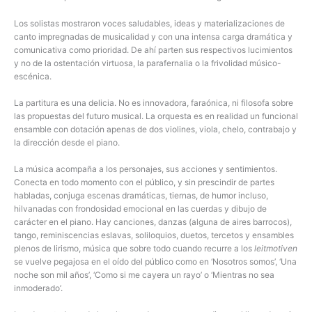
Los solistas mostraron voces saludables, ideas y materializaciones de
canto impregnadas de musicalidad y con una intensa carga dramática y
comunicativa como prioridad. De ahí parten sus respectivos lucimientos
y no de la ostentación virtuosa, la parafernalia o la frivolidad músico-
escénica.
La partitura es una delicia. No es innovadora, faraónica, ni filosofa sobre
las propuestas del futuro musical. La orquesta es en realidad un funcional
ensamble con dotación apenas de dos violines, viola, chelo, contrabajo y
la dirección desde el piano.
La música acompaña a los personajes, sus acciones y sentimientos.
Conecta en todo momento con el público, y sin prescindir de partes
habladas, conjuga escenas dramáticas, tiernas, de humor incluso,
hilvanadas con frondosidad emocional en las cuerdas y dibujo de
carácter en el piano. Hay canciones, danzas (alguna de aires barrocos),
tango, reminiscencias eslavas, soliloquios, duetos, tercetos y ensambles
plenos de lirismo, música que sobre todo cuando recurre a los
leitmotiven
se vuelve pegajosa en el oído del público como en ‘Nosotros somos’, ‘Una
noche son mil años’, ‘Como si me cayera un rayo’ o ‘Mientras no sea
inmoderado’.