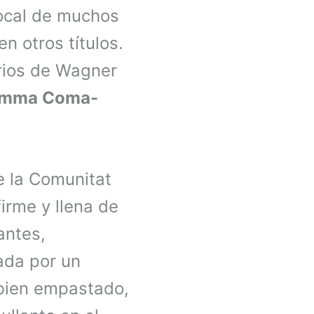
vocal de muchos
n otros títulos.
rios de Wagner
mma Coma-
de la Comunitat
firme y llena de
antes,
ada por un
 bien empastado,