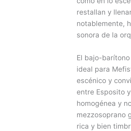
como en lo escé
restallan y llen
notablemente, h
sonora de la or
El bajo-baríton
ideal para Mefis
escénico y convi
entre Esposito y
homogénea y nobl
mezzosoprano 
rica y bien timb