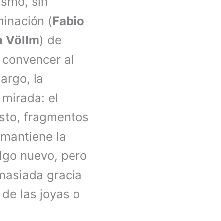
ismo, sin
minación (
Fabio
a Völlm
) de
e convencer al
argo, la
 mirada: el
esto, fragmentos
 mantiene la
lgo nuevo, pero
masiada gracia
de las joyas o