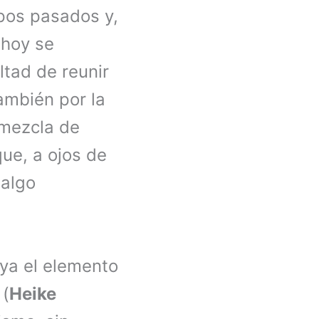
pos pasados y,
 hoy se
ltad de reunir
también por la
 mezcla de
ue, a ojos de
 algo
ya el elemento
 (
Heike