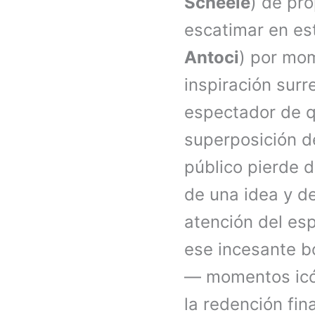
Scheele
) de pr
escatimar en est
Antoci
) por mo
inspiración surr
espectador de q
superposición de
público pierde 
de una idea y de
atención del es
ese incesante b
— momentos icón
la redención fin