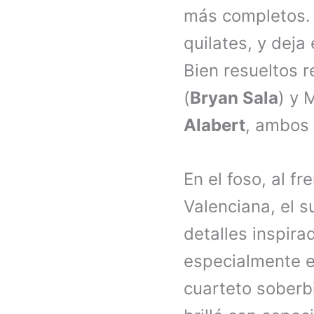
más completos. 
quilates, y deja
Bien resueltos 
(
Bryan Sala
) y 
Alabert
, ambos 
En el foso, al f
Valenciana, el s
detalles inspir
especialmente en
cuarteto soberbi