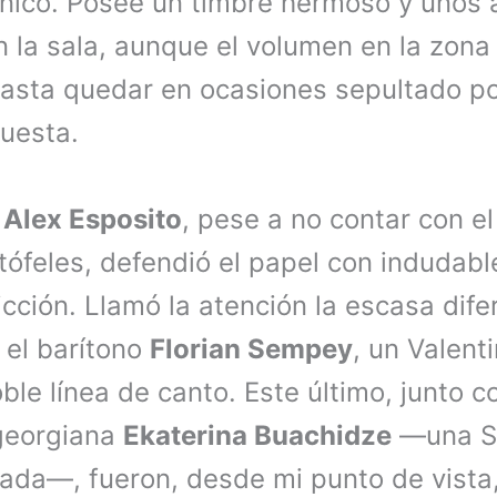
nico. Posee un timbre hermoso y unos
an la sala, aunque el volumen en la zon
asta quedar en ocasiones sepultado po
questa.
o
Alex Esposito
, pese a no contar con el
tófeles, defendió el papel con indudabl
cción. Llamó la atención la escasa dife
 el barítono
Florian Sempey
, un Valent
e línea de canto. Este último, junto co
georgiana
Ekaterina Buachidze
—una Si
rada—, fueron, desde mi punto de vista,