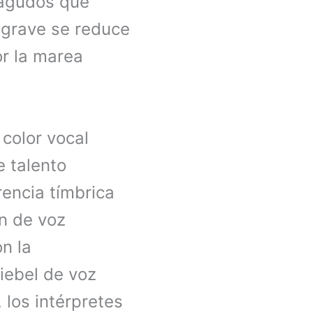
 agudos que
a grave se reduce
r la marea
 color vocal
e talento
rencia tímbrica
in de voz
n la
ebel de voz
 los intérpretes