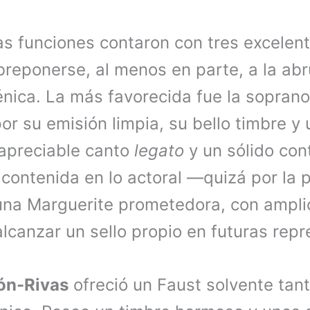
as funciones contaron con tres excelent
breponerse, al menos en parte, a la a
nica. La más favorecida fue la sopran
r su emisión limpia, su bello timbre y 
 apreciable canto
legato
y un sólido cont
 contenida en lo actoral —quizá por la 
una Marguerite prometedora, con ampl
alcanzar un sello propio en futuras rep
ón-Rivas
ofreció un Faust solvente tant