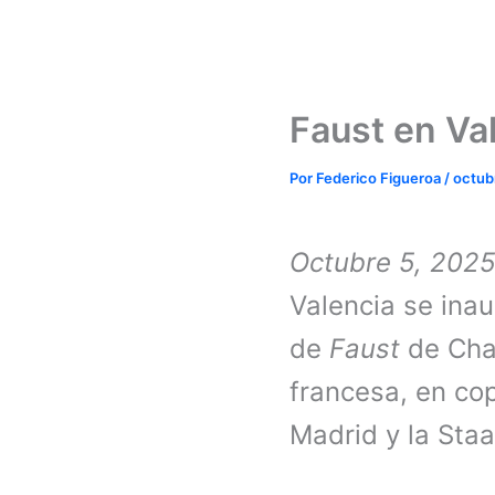
Faust en Va
Por
Federico Figueroa
/
octub
Octubre 5, 202
Valencia se ina
de
Faust
de Char
francesa, en cop
Madrid y la Sta