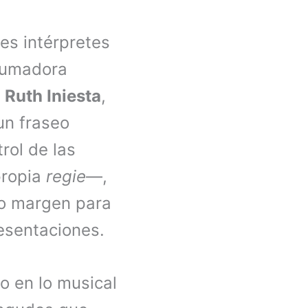
es intérpretes
brumadora
o
Ruth Iniesta
,
un fraseo
rol de las
propia
regie
—,
io margen para
resentaciones.
o en lo musical