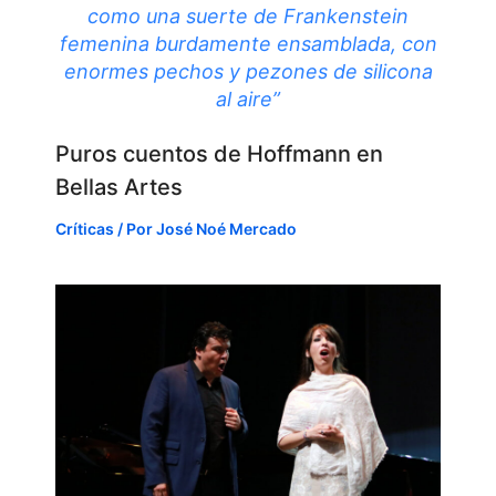
como una suerte de Frankenstein
femenina burdamente ensamblada, con
enormes pechos y pezones de silicona
al aire”
Puros cuentos de Hoffmann en
Bellas Artes
Críticas
/ Por
José Noé Mercado