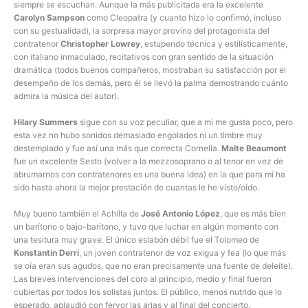
siempre se escuchan. Aunque la más publicitada era la excelente
Carolyn Sampson
como Cleopatra (y cuanto hizo lo confirmó, incluso
con su gestualidad), la sorpresa mayor provino del protagonista del
contratenor
Christopher Lowrey
, estupendo técnica y estilísticamente,
con italiano inmaculado, recitativos con gran sentido de la situación
dramática (todos buenos compañeros, mostraban su satisfacción por el
desempeño de los demás, pero él se llevó la palma demostrando cuánto
admira la música del autor).
Hilary Summers
sigue con su voz peculiar, que a mí me gusta poco, pero
esta vez no hubo sonidos demasiado engolados ni un timbre muy
destemplado y fue así una más que correcta Cornelia.
Maite Beaumont
fue un excelente Sesto (volver a la mezzosoprano o al tenor en vez de
abrumarnos con contratenores es una buena idea) en la que para mí ha
sido hasta ahora la mejor prestación de cuantas le he visto/oído.
Muy bueno también el Achilla de
José Antonio López
, que es más bien
un barítono o bajo-barítono, y tuvo que luchar en algún momento con
una tesitura muy grave. El único eslabón débil fue el Tolomeo de
Konstantin Derri
, un joven contratenor de voz exigua y fea (lo que más
se oía eran sus agudos, que no eran precisamente una fuente de deleite).
Las breves intervenciones del coro al principio, medio y final fueron
cubiertas por todos los solistas juntos. El público, menos nutrido que lo
esperado, aplaudió con fervor las arias y al final del concierto.