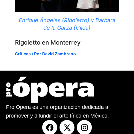
Enrique Ángeles (Rigoletto) y Bárbara
de la Garza (Gilda)
Rigoletto en Monterrey
Críticas
/ Por
David Zambrano
Pro Ópera es una organización dedicada a
promover y difundir el arte lírico en México.
F
X
I
a
-
n