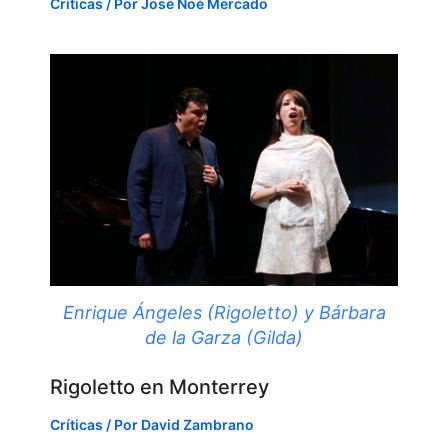
Críticas
/ Por
José Noé Mercado
Enrique Ángeles (Rigoletto) y Bárbara
de la Garza (Gilda)
Rigoletto en Monterrey
Críticas
/ Por
David Zambrano