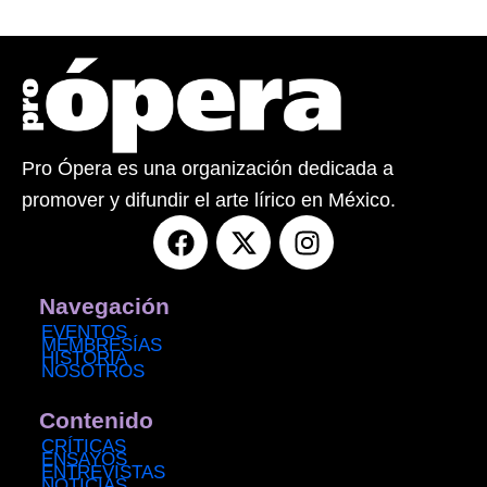
Pro Ópera es una organización dedicada a
promover y difundir el arte lírico en México.
F
X
I
a
-
n
c
t
s
e
w
t
Navegación
b
i
a
EVENTOS
MEMBRESÍAS
o
t
g
HISTORIA
NOSOTROS
o
t
r
k
e
a
Contenido
r
m
CRÍTICAS
ENSAYOS
ENTREVISTAS
NOTICIAS