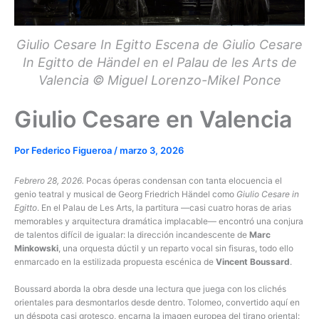
Giulio Cesare In Egitto Escena de Giulio Cesare
In Egitto de Händel en el Palau de les Arts de
Valencia © Miguel Lorenzo-Mikel Ponce
Giulio Cesare en Valencia
Por
Federico Figueroa
/
marzo 3, 2026
Febrero 28, 2026.
Pocas óperas condensan con tanta elocuencia el
genio teatral y musical de Georg Friedrich Händel como
Giulio Cesare in
Egitto
. En el Palau de Les Arts, la partitura —casi cuatro horas de arias
memorables y arquitectura dramática implacable— encontró una conjura
de talentos difícil de igualar: la dirección incandescente de
Marc
Minkowski
, una orquesta dúctil y un reparto vocal sin fisuras, todo ello
enmarcado en la estilizada propuesta escénica de
Vincent Boussard
.
Boussard aborda la obra desde una lectura que juega con los clichés
orientales para desmontarlos desde dentro. Tolomeo, convertido aquí en
un déspota casi grotesco, encarna la imagen europea del tirano oriental: