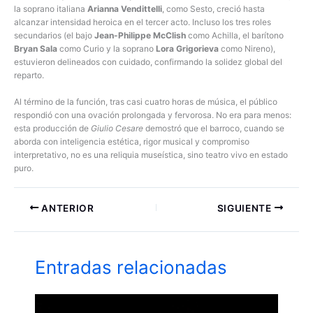
la soprano italiana
Arianna Vendittelli
, como Sesto, creció hasta
alcanzar intensidad heroica en el tercer acto. Incluso los tres roles
secundarios (el bajo
Jean-Philippe McClish
como Achilla, el barítono
Bryan Sala
como Curio y la soprano
Lora Grigorieva
como Nireno),
estuvieron delineados con cuidado, confirmando la solidez global del
reparto.
Al término de la función, tras casi cuatro horas de música, el público
respondió con una ovación prolongada y fervorosa. No era para menos:
esta producción de
Giulio Cesare
demostró que el barroco, cuando se
aborda con inteligencia estética, rigor musical y compromiso
interpretativo, no es una reliquia museística, sino teatro vivo en estado
puro.
ANTERIOR
SIGUIENTE
Entradas relacionadas