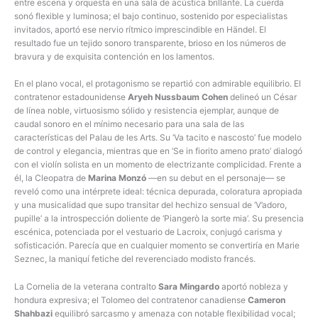
entre escena y orquesta en una sala de acústica brillante. La cuerda
sonó flexible y luminosa; el bajo continuo, sostenido por especialistas
invitados, aportó ese nervio rítmico imprescindible en Händel. El
resultado fue un tejido sonoro transparente, brioso en los números de
bravura y de exquisita contención en los lamentos.
En el plano vocal, el protagonismo se repartió con admirable equilibrio. El
contratenor estadounidense
Aryeh Nussbaum Cohen
delineó un César
de línea noble, virtuosismo sólido y resistencia ejemplar, aunque de
caudal sonoro en el mínimo necesario para una sala de las
características del Palau de les Arts. Su ‘Va tacito e nascosto’ fue modelo
de control y elegancia, mientras que en ‘Se in fiorito ameno prato’ dialogó
con el violín solista en un momento de electrizante complicidad. Frente a
él, la Cleopatra de
Marina Monzó
—en su debut en el personaje— se
reveló como una intérprete ideal: técnica depurada, coloratura apropiada
y una musicalidad que supo transitar del hechizo sensual de ‘V’adoro,
pupille’ a la introspección doliente de ‘Piangerò la sorte mia’. Su presencia
escénica, potenciada por el vestuario de Lacroix, conjugó carisma y
sofisticación. Parecía que en cualquier momento se convertiría en Marie
Seznec, la maniquí fetiche del reverenciado modisto francés.
La Cornelia de la veterana contralto
Sara Mingardo
aportó nobleza y
hondura expresiva; el Tolomeo del contratenor canadiense
Cameron
Shahbazi
equilibró sarcasmo y amenaza con notable flexibilidad vocal;