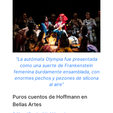
“La autómata Olympia fue presentada
como una suerte de Frankenstein
femenina burdamente ensamblada, con
enormes pechos y pezones de silicona
al aire”
Puros cuentos de Hoffmann en
Bellas Artes