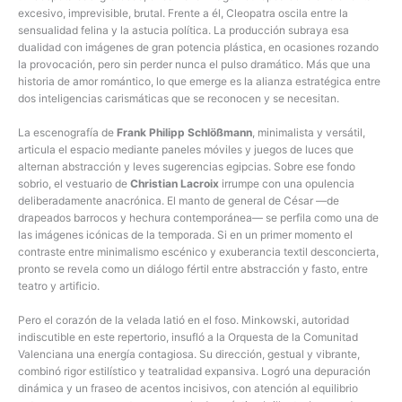
excesivo, imprevisible, brutal. Frente a él, Cleopatra oscila entre la
sensualidad felina y la astucia política. La producción subraya esa
dualidad con imágenes de gran potencia plástica, en ocasiones rozando
la provocación, pero sin perder nunca el pulso dramático. Más que una
historia de amor romántico, lo que emerge es la alianza estratégica entre
dos inteligencias carismáticas que se reconocen y se necesitan.
La escenografía de
Frank Philipp Schlößmann
, minimalista y versátil,
articula el espacio mediante paneles móviles y juegos de luces que
alternan abstracción y leves sugerencias egipcias. Sobre ese fondo
sobrio, el vestuario de
Christian Lacroix
irrumpe con una opulencia
deliberadamente anacrónica. El manto de general de César —de
drapeados barrocos y hechura contemporánea— se perfila como una de
las imágenes icónicas de la temporada. Si en un primer momento el
contraste entre minimalismo escénico y exuberancia textil desconcierta,
pronto se revela como un diálogo fértil entre abstracción y fasto, entre
teatro y artificio.
Pero el corazón de la velada latió en el foso. Minkowski, autoridad
indiscutible en este repertorio, insufló a la Orquesta de la Comunitad
Valenciana una energía contagiosa. Su dirección, gestual y vibrante,
combinó rigor estilístico y teatralidad expansiva. Logró una depuración
dinámica y un fraseo de acentos incisivos, con atención al equilibrio