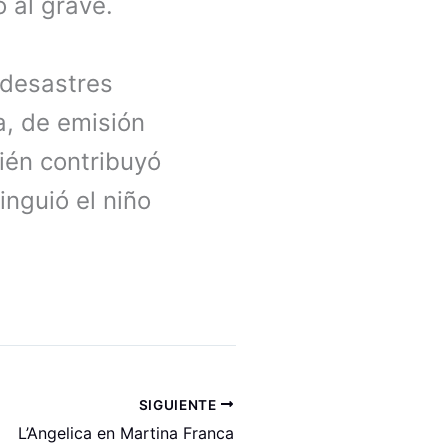
o al grave.
 desastres
, de emisión
én contribuyó
inguió el niño
SIGUIENTE
L’Angelica en Martina Franca