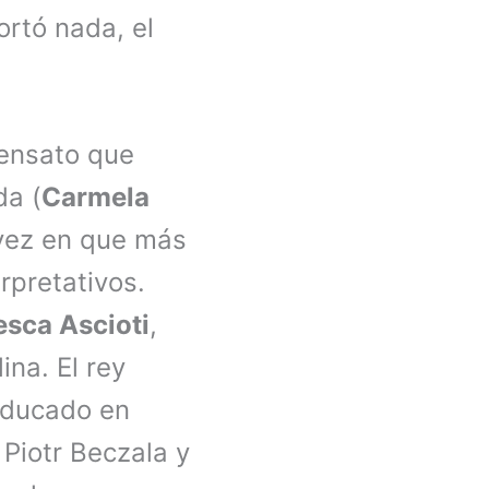
ortó nada, el
sensato que
da (
Carmela
 vez en que más
rpretativos.
esca Ascioti
,
na. El rey
educado en
 Piotr Beczala y