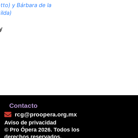
tto) y Bárbara de la
ilda)
y
Contacto
rcg@proopera.org.mx
Aviso de privacidad
© Pro Ópera 2026. Todos los
derechos reservados.