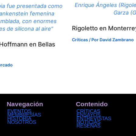
Enrique Ángeles (Rigole
ia fue presentada como
Garza (G
rankenstein femenina
mblada, con enormes
Rigoletto en Monterre
 de silicona al aire”
Críticas
/ Por
David Zambrano
Hoffmann en Bellas
ercado
Navegación
Contenido
EVENTOS
CRÍTICAS
MEMBRESÍAS
ENSAYOS
HISTORIA
ENTREVISTAS
NOSOTROS
NOTICIAS
RESEÑAS