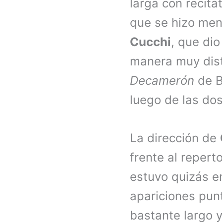
larga con recita
que se hizo men
Cucchi
, que dio
manera muy disti
Decamerón
de B
luego de las do
La dirección de
frente al repert
estuvo quizás en
apariciones pun
bastante largo 