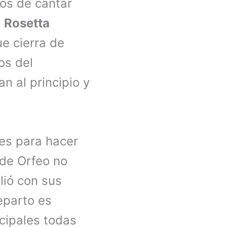
ros de cantar
e
Rosetta
ue cierra de
os del
n al principio y
es para hacer
 de Orfeo no
lió con sus
eparto es
cipales todas