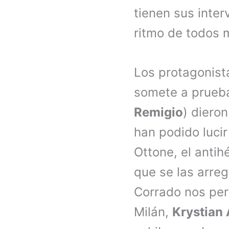
tienen sus inter
ritmo de todos 
Los protagonis
somete a prueba
Remigio
) diero
han podido lucir
Ottone, el anti
que se las arreg
Corrado nos per
Milán,
Krystian