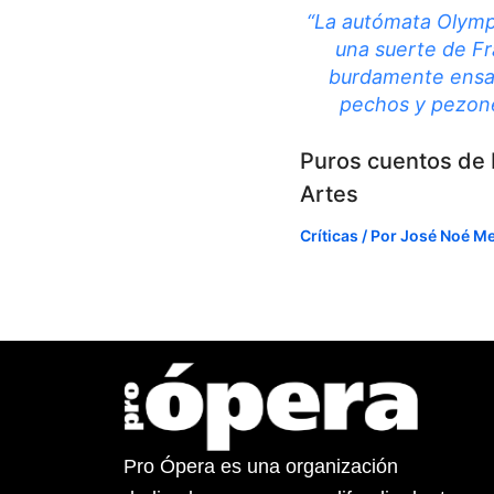
“La autómata Olymp
una suerte de F
burdamente ensa
pechos y pezones
Puros cuentos de 
Artes
Críticas
/ Por
José Noé M
Pro Ópera es una organización