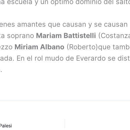
a escuela y un óptimo dominio del salt
venes amantes que causan y se causan
cta soprano
Mariam Battistelli
(Costanza
mezzo
Miriam Albano
(Roberto)que tambi
elada. En el rol mudo de Everardo se dist
e
.
Palesi