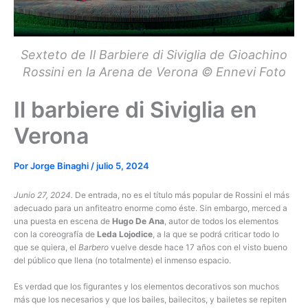
Sexteto de Il Barbiere di Siviglia de Gioachino
Rossini en la Arena de Verona © Ennevi Foto
Il barbiere di Siviglia en
Verona
Por
Jorge Binaghi
/
julio 5, 2024
Junio 27, 2024.
De entrada, no es el título más popular de Rossini el más
adecuado para un anfiteatro enorme como éste. Sin embargo, merced a
una puesta en escena de
Hugo De Ana
, autor de todos los elementos
con la coreografía de
Leda Lojodice
, a la que se podrá criticar todo lo
que se quiera, el
Barbero
vuelve desde hace 17 años con el visto bueno
del público que llena (no totalmente) el inmenso espacio.
Es verdad que los figurantes y los elementos decorativos son muchos
más que los necesarios y que los bailes, bailecitos, y bailetes se repiten