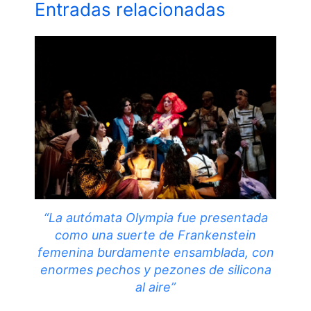
Entradas relacionadas
“La autómata Olympia fue presentada
como una suerte de Frankenstein
femenina burdamente ensamblada, con
enormes pechos y pezones de silicona
al aire”