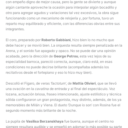
con empeño digno de mejor causa, pero la gente se divierte y aunque
algún cantante aproveche la ocasión para interpolar algún bocadillo y
otro para agregar agudos y variaciones tal vez excesivos, la obra sigue
funcionando como un mecanismo de relojería y, por fortuna, tuvo un
reparto muy equilibrado y eficiente, con las diferencias obvias entre sus
integrantes.
El coro, preparado por
Roberto Gabbiani
, hizo bien lo no mucho que
debe hacer y se movió bien. La orquesta resulta siempre penalizada en la
Arena, y el sonido fue apagado y opaco. No se puede dar una opinión
acabada, pero la dirección de
George Petrou
, esta vez lejos de su
especialidad barroca, pareció correcta, aunque, claro está, en esas
condiciones no puede decirse brillante (acompañaba además los
recitativos desde el fortepiano y eso lo hizo muy bien).
Descolló el Fígaro, de veras
‘factotum’
, de
Mattia Olivieri
, que se llevó
una ovación en la
cavatina
de entrada y al final del espectáculo. Voz
lozana, actuación briosa, fraseo intencionado, ajuste estilístico y técnica
sólida configuraron un gran protagonista, muy distinto, además, de los ya
memorables de Milán y Viena. El dueto ‘Dunque io son’ con Rosina fue el
segundo momento más brillante de la noche.
La pupila de
Vasilisa Berzanskhaya
fue buena, aunque el centro no
siempre resultara audible y se empeñó en adornar lo más posible su parte