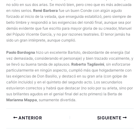
no sólo en sus dos arias. Se movió bien, pero creo que es más adecuada
en roles serios.
René Barbera
fue un buen Conde con algún agudo
forzado al inicio de la velada, que enseguida estabilizó, pero siempre de
bello timbre y respondió a las exigencias del rondó final, aunque sea por
demás evidente que fue escrito para mayor gloria de su creador, Manuel
del Pópulo Vicente García, y no por razones teatrales. El tenor jamás ha
sido un gran intérprete, aunque cumplió.
Paolo Bordogna
hizo un excelente Bartolo, desbordante de energía (tal
vez demasiada, considerando el personaje) y bien trazado vocalmente, y
se llevó su buena tanda de aplausos.
Roberto Tagliavini
, sin esforzarse
particularmente en ningún aspecto, cumplió más que holgadamente con
las exigencias de Don Basilio, y destacó en su gran aria (con golpe de
cañón incluido) y en el quinteto del segundo acto. Los secundarios
estuvieron correctos y habrá que destacar (no solo por su arieta, sino por
sus brillantes agudos en el genial final del acto primero) la Berta de
Marianna Mappa
, sumamente divertida.
ANTERIOR
SIGUIENTE