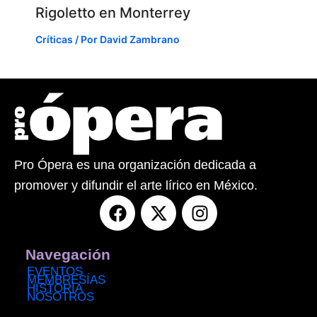
Rigoletto en Monterrey
Críticas
/ Por
David Zambrano
Pro Ópera es una organización dedicada a
promover y difundir el arte lírico en México.
F
X
I
a
-
n
c
t
s
e
w
t
Navegación
b
i
a
EVENTOS
MEMBRESÍAS
o
t
g
HISTORIA
NOSOTROS
o
t
r