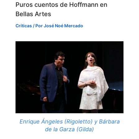
Puros cuentos de Hoffmann en
Bellas Artes
Críticas
/ Por
José Noé Mercado
Enrique Ángeles (Rigoletto) y Bárbara
de la Garza (Gilda)