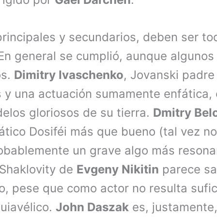
rincipales y secundarios, deben ser to
n general se cumplió, aunque algunos
os.
Dimitry Ivaschenko
, Jovanski padre 
 y una actuación sumamente enfática,
elos gloriosos de su tierra.
Dmitry Bel
tico Dosiféi más que bueno (tal vez n
robablemente un grave algo más resona
l Shaklovity de
Evgeny Nikitin
parece sa
o, pese que como actor no resulta sufi
uiavélico.
John Daszak
es, justamente, 