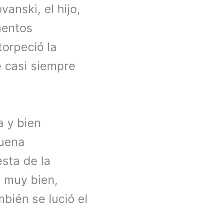
anski, el hijo,
mentos
torpeció la
e casi siempre
 y bien
buena
esta de la
o muy bien,
mbién se lució el