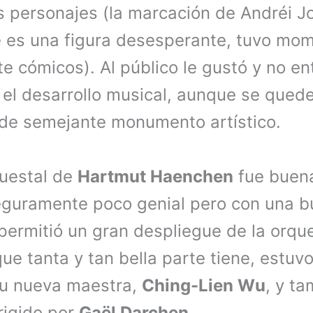
s personajes (la marcación de Andréi Jov
 es una figura desesperante, tuvo mo
e cómicos). Al público le gustó y no en
i el desarrollo musical, aunque se qued
e de semejante monumento artístico.
questal de
Hartmut Haenchen
fue buena
eguramente poco genial pero con una 
permitió un gran despliegue de la orqu
que tanta y tan bella parte tiene, estuv
su nueva maestra,
Ching-Lien Wu
, y ta
rigido por
Gaël Darchen
.