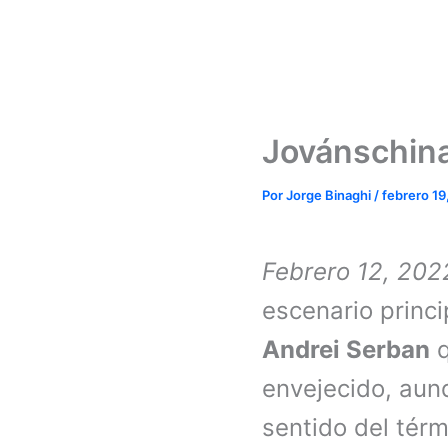
Jovánschina
Por
Jorge Binaghi
/
febrero 19
Febrero 12, 202
escenario princ
Andrei Serban
q
envejecido, aun
sentido del tér