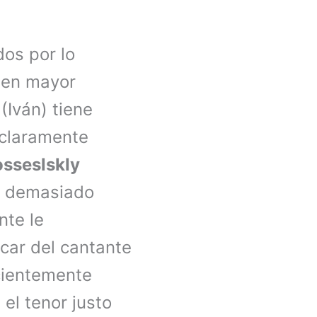
dos por lo
 en mayor
(Iván) tiene
 claramente
osseslskly
o demasiado
nte le
car del cantante
cientemente
el tenor justo