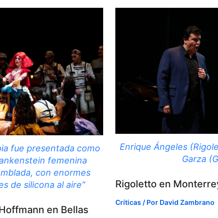
Enrique Ángeles (Rigole
ia fue presentada como
Garza (G
rankenstein femenina
mblada, con enormes
Rigoletto en Monterre
 de silicona al aire”
Críticas
/ Por
David Zambrano
Hoffmann en Bellas