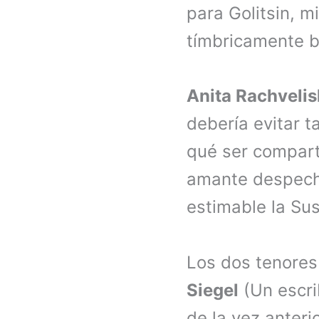
para Golitsin, m
tímbricamente b
Anita Rachvelis
debería evitar t
qué ser compart
amante despech
estimable la Su
Los dos tenores
Siegel
(Un escr
de la vez anteri