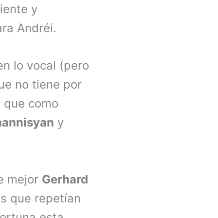
iente y
ara Andréi.
n lo vocal (pero
ue no tiene por
sa que como
annisyan
y
ue mejor
Gerhard
s que repetían
fortuna esta