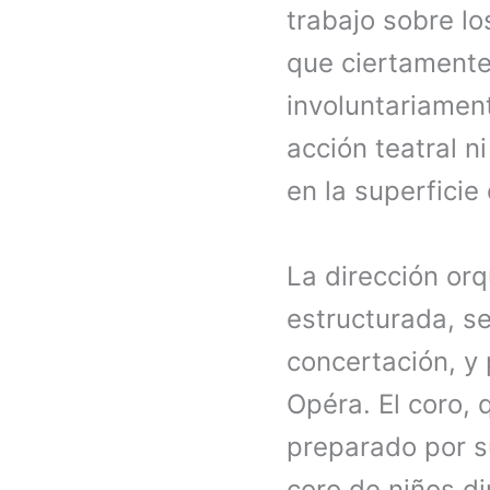
trabajo sobre lo
que ciertamente
involuntariament
acción teatral n
en la superfici
La dirección or
estructurada, s
concertación, y 
Opéra. El coro, 
preparado por 
coro de niños di