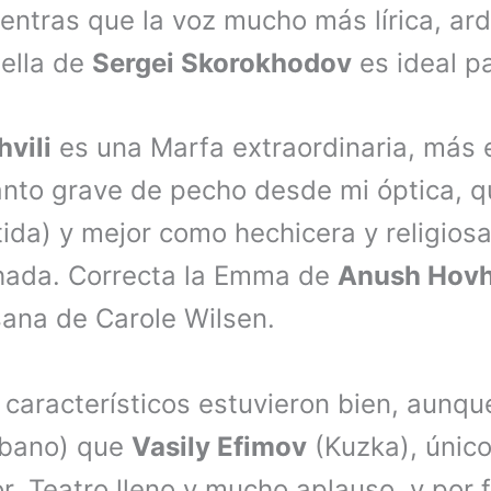
ientras que la voz mucho más lírica, ard
ella de
Sergei Skorokhodov
es ideal p
hvili
es una Marfa extraordinaria, más e
anto grave de pecho desde mi óptica, q
ida) y mejor como hechicera y religio
ada. Correcta la Emma de
Anush Hovh
sana de Carole Wilsen.
 característicos estuvieron bien, aunq
ibano) que
Vasily Efimov
(Kuzka), único
or. Teatro lleno y mucho aplauso, y por 