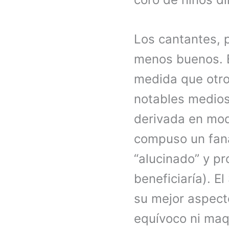
Los cantantes, p
menos buenos. E
medida que otr
notables medios
derivada en mod
compuso un faná
“alucinado” y p
beneficiaría). E
su mejor aspect
equívoco ni maq