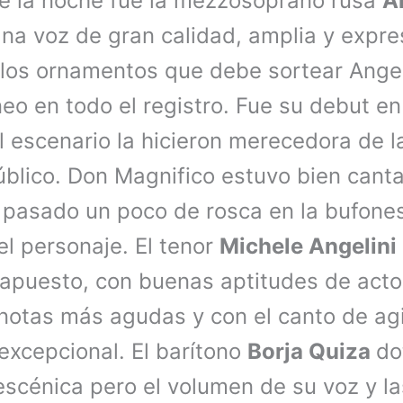
de la noche fue la mezzosoprano rusa
A
Una voz de gran calidad, amplia y expres
los ornamentos que debe sortear Angel
o en todo el registro. Fue su debut en 
l escenario la hicieron merecedora de 
úblico. Don Magnifico estuvo bien cant
 pasado un poco de rosca en la bufone
el personaje. El tenor
Michele Angelini
 apuesto, con buenas aptitudes de acto
s notas más agudas y con el canto de ag
excepcional. El barítono
Borja Quiza
do
escénica pero el volumen de su voz y la