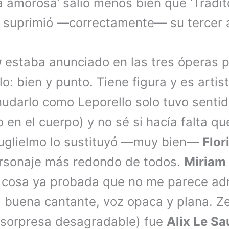
a amorosa’ salió menos bien que ‘Tradito
 suprimió —correctamente— su tercer a
w
estaba anunciado en las tres óperas p
o: bien y punto. Tiene figura y es artist
darlo como Leporello solo tuvo senti
o en el cuerpo) y no sé si hacía falta q
uglielmo lo sustituyó —muy bien—
Flo
ersonaje más redondo de todos.
Miriam
cosa ya probada que no me parece adm
, buena cantante, voz opaca y plana. Ze
a sorpresa desagradable) fue
Alix Le Sa