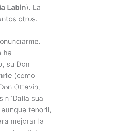
a Labin
). La
antos otros.
ronunciarme.
e ha
o, su Don
nric
(como
Don Ottavio,
in ‘Dalla sua
 aunque tenoril,
ara mejorar la