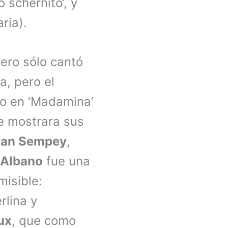
 schernito’, y
ria).
ero sólo cantó
a, pero el
do en ‘Madamina’
ue mostrara sus
rian Sempey
,
 Albano
fue una
isible:
rlina y
ux
, que como