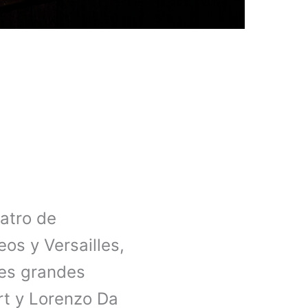
atro de
os y Versailles,
res grandes
t y Lorenzo Da