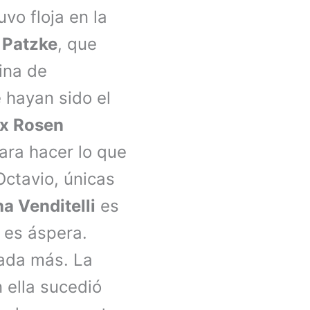
vo floja en la
 Patzke
, que
rina de
 hayan sido el
x Rosen
ara hacer lo que
ctavio, únicas
a Venditelli
es
z es áspera.
nada más. La
 ella sucedió