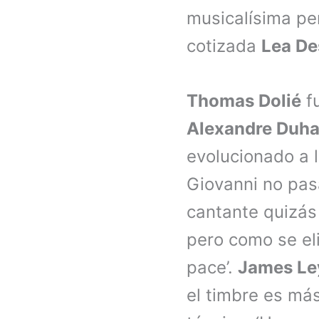
musicalísima pe
cotizada
Lea De
Thomas Dolié
fu
Alexandre Duh
evolucionado a l
Giovanni no pasa
cantante quizás
pero como se el
pace’.
James Le
el timbre es más