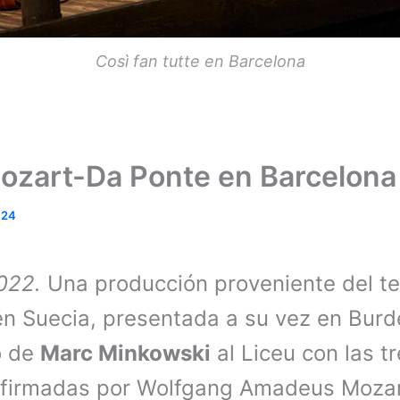
Così fan tutte en Barcelona
 Mozart-Da Ponte en Barcelona
024
2022.
Una producción proveniente del te
en Suecia, presentada a su vez en Burde
o de
Marc Minkowski
al Liceu con las t
 firmadas por Wolfgang Amadeus Mozar