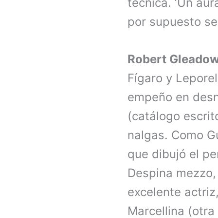
técnica. ‘Un aur
por supuesto se
Robert Gleado
Fígaro y Leporell
empeño en desnu
(catálogo escrit
nalgas. Como G
que dibujó el p
Despina mezzo, 
excelente actriz
Marcellina (otr