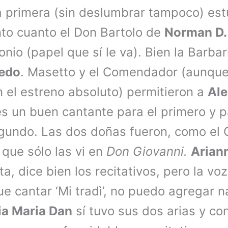
a primera (sin deslumbrar tampoco) estu
to cuanto el Don Bartolo de
Norman D.
nio (papel que sí le va). Bien la Barba
edo
. Masetto y el Comendador (aunque
n el estreno absoluto) permitieron a
Ale
s un buen cantante para el primero y p
gundo. Las dos doñas fueron, como el O
 que sólo las vi en
Don Giovanni.
Ariann
a, dice bien los recitativos, pero la vo
e cantar ‘Mi tradì’, no puedo agregar 
lia Maria Dan
sí tuvo sus dos arias y con