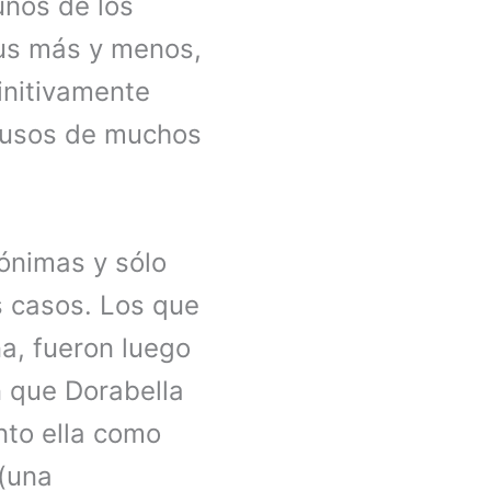
gunos de los
sus más y menos,
initivamente
lausos de muchos
ónimas y sólo
os casos. Los que
a, fueron luego
n que Dorabella
nto ella como
 (una