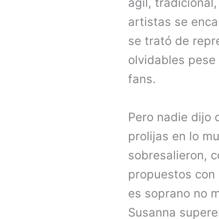
ágil, tradiciona
artistas se enc
se trató de repr
olvidables pese
fans.
Pero nadie dijo
prolijas en lo m
sobresalieron,
propuestos con 
es soprano no m
Susanna superen