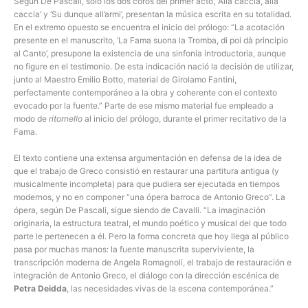
Según De Pascali, solo los dos coros del primer acto, ‘Alla caccia, alla
caccia’ y ‘Su dunque all’armi’, presentan la música escrita en su totalidad.
En el extremo opuesto se encuentra el inicio del prólogo: “La acotación
presente en el manuscrito, ‘La Fama suona la Tromba, di poi dà principio
al Canto’, presupone la existencia de una sinfonía introductoria, aunque
no figure en el testimonio. De esta indicación nació la decisión de utilizar,
junto al Maestro Emilio Botto, material de Girolamo Fantini,
perfectamente contemporáneo a la obra y coherente con el contexto
evocado por la fuente.” Parte de ese mismo material fue empleado a
modo de
ritornello
al inicio del prólogo, durante el primer recitativo de la
Fama.
El texto contiene una extensa argumentación en defensa de la idea de
que el trabajo de Greco consistió en restaurar una partitura antigua (y
musicalmente incompleta) para que pudiera ser ejecutada en tiempos
modernos, y no en componer “una ópera barroca de Antonio Greco”. La
ópera, según De Pascali, sigue siendo de Cavalli. “La imaginación
originaria, la estructura teatral, el mundo poético y musical del que todo
parte le pertenecen a él. Pero la forma concreta que hoy llega al público
pasa por muchas manos: la fuente manuscrita superviviente, la
transcripción moderna de Angela Romagnoli, el trabajo de restauración e
integración de Antonio Greco, el diálogo con la dirección escénica de
Petra Deidda
, las necesidades vivas de la escena contemporánea.”