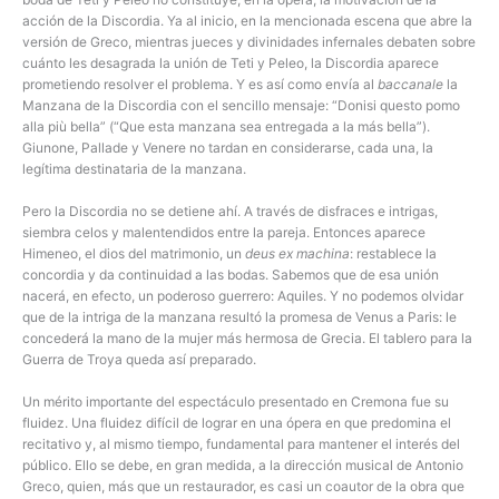
acción de la Discordia. Ya al inicio, en la mencionada escena que abre la
versión de Greco, mientras jueces y divinidades infernales debaten sobre
cuánto les desagrada la unión de Teti y Peleo, la Discordia aparece
prometiendo resolver el problema. Y es así como envía al
baccanale
la
Manzana de la Discordia con el sencillo mensaje: “Donisi questo pomo
alla più bella” (“Que esta manzana sea entregada a la más bella”).
Giunone, Pallade y Venere no tardan en considerarse, cada una, la
legítima destinataria de la manzana.
Pero la Discordia no se detiene ahí. A través de disfraces e intrigas,
siembra celos y malentendidos entre la pareja. Entonces aparece
Himeneo, el dios del matrimonio, un
deus ex machina
: restablece la
concordia y da continuidad a las bodas. Sabemos que de esa unión
nacerá, en efecto, un poderoso guerrero: Aquiles. Y no podemos olvidar
que de la intriga de la manzana resultó la promesa de Venus a Paris: le
concederá la mano de la mujer más hermosa de Grecia. El tablero para la
Guerra de Troya queda así preparado.
Un mérito importante del espectáculo presentado en Cremona fue su
fluidez. Una fluidez difícil de lograr en una ópera en que predomina el
recitativo y, al mismo tiempo, fundamental para mantener el interés del
público. Ello se debe, en gran medida, a la dirección musical de Antonio
Greco, quien, más que un restaurador, es casi un coautor de la obra que