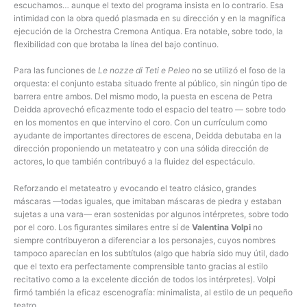
escuchamos… aunque el texto del programa insista en lo contrario. Esa
intimidad con la obra quedó plasmada en su dirección y en la magnífica
ejecución de la Orchestra Cremona Antiqua. Era notable, sobre todo, la
flexibilidad con que brotaba la línea del bajo continuo.
Para las funciones de
Le nozze di Teti e Peleo
no se utilizó el foso de la
orquesta: el conjunto estaba situado frente al público, sin ningún tipo de
barrera entre ambos. Del mismo modo, la puesta en escena de Petra
Deidda aprovechó eficazmente todo el espacio del teatro — sobre todo
en los momentos en que intervino el coro. Con un currículum como
ayudante de importantes directores de escena, Deidda debutaba en la
dirección proponiendo un metateatro y con una sólida dirección de
actores, lo que también contribuyó a la fluidez del espectáculo.
Reforzando el metateatro y evocando el teatro clásico, grandes
máscaras —todas iguales, que imitaban máscaras de piedra y estaban
sujetas a una vara— eran sostenidas por algunos intérpretes, sobre todo
por el coro. Los figurantes similares entre sí de
Valentina Volpi
no
siempre contribuyeron a diferenciar a los personajes, cuyos nombres
tampoco aparecían en los subtítulos (algo que habría sido muy útil, dado
que el texto era perfectamente comprensible tanto gracias al estilo
recitativo como a la excelente dicción de todos los intérpretes). Volpi
firmó también la eficaz escenografía: minimalista, al estilo de un pequeño
teatro.