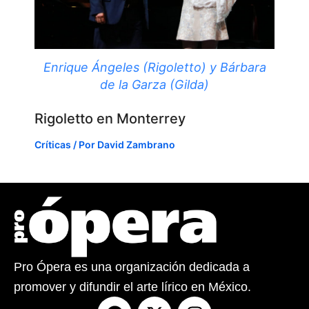
Enrique Ángeles (Rigoletto) y Bárbara
de la Garza (Gilda)
Rigoletto en Monterrey
Críticas
/ Por
David Zambrano
Pro Ópera es una organización dedicada a
promover y difundir el arte lírico en México.
F
X
I