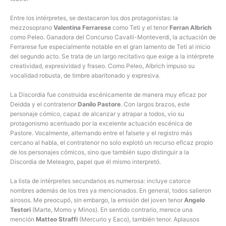
Entre los intérpretes, se destacaron los dos protagonistas: la
mezzosoprano
Valentina Ferrarese
como Teti y el tenor
Ferran Albrich
como Peleo. Ganadora del Concurso Cavalli-Monteverdi, la actuación de
Ferrarese fue especialmente notable en el gran lamento de Teti al inicio
del segundo acto. Se trata de un largo recitativo que exige a la intérprete
creatividad, expresividad y fraseo. Como Peleo, Albrich impuso su
vocalidad robusta, de timbre abaritonado y expresiva.
La Discordia fue construida escénicamente de manera muy eficaz por
Deidda y el contratenor
Danilo Pastore
. Con largos brazos, este
personaje cómico, capaz de alcanzar y atrapar a todos, vio su
protagonismo acentuado por la excelente actuación escénica de
Pastore. Vocalmente, alternando entre el falsete y el registro más
cercano al habla, el contratenor no solo explotó un recurso eficaz propio
de los personajes cómicos, sino que también supo distinguir a la
Discordia de Meleagro, papel que él mismo interpretó.
La lista de intérpretes secundarios es numerosa: incluye catorce
nombres además de los tres ya mencionados. En general, todos salieron
airosos. Me preocupó, sin embargo, la emisión del joven tenor
Angelo
Testori
(Marte, Momo y Minos). En sentido contrario, merece una
mención
Matteo Straffi
(Mercurio y Eaco), también tenor. Aplausos