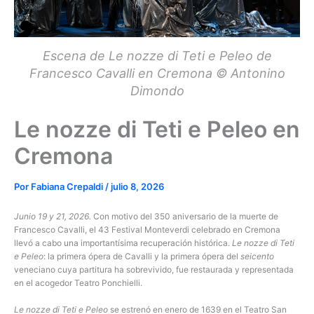
Escena de Le nozze di Teti e Peleo de
Francesco Cavalli en Cremona © Antonino
Dimondo
Le nozze di Teti e Peleo en
Cremona
Por
Fabiana Crepaldi
/
julio 8, 2026
Junio 19 y 21, 2026.
Con motivo del 350 aniversario de la muerte de
Francesco Cavalli, el 43 Festival Monteverdi celebrado en Cremona
llevó a cabo una importantísima recuperación histórica.
Le nozze di Teti
e Peleo
: la primera ópera de Cavalli y la primera ópera del
seicento
veneciano cuya partitura ha sobrevivido, fue restaurada y representada
en el acogedor Teatro Ponchielli.
Le nozze di Teti e Peleo
se estrenó en enero de 1639 en el Teatro San