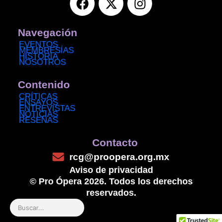
a
-
n
c
t
s
e
w
t
Navegación
b
i
a
EVENTOS
MEMBRESÍAS
o
t
g
HISTORIA
NOSOTROS
o
t
r
k
e
a
Contenido
r
m
CRÍTICAS
ENSAYOS
ENTREVISTAS
NOTICIAS
RESEÑAS
Contacto
rcg@proopera.org.mx
Aviso de privacidad
© Pro Ópera 2026. Todos los derechos
reservados.