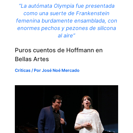
“La autómata Olympia fue presentada
como una suerte de Frankenstein
femenina burdamente ensamblada, con
enormes pechos y pezones de silicona
al aire”
Puros cuentos de Hoffmann en
Bellas Artes
Críticas
/ Por
José Noé Mercado