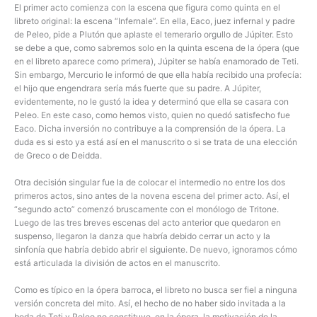
El primer acto comienza con la escena que figura como quinta en el
libreto original: la escena “Infernale”. En ella, Eaco, juez infernal y padre
de Peleo, pide a Plutón que aplaste el temerario orgullo de Júpiter. Esto
se debe a que, como sabremos solo en la quinta escena de la ópera (que
en el libreto aparece como primera), Júpiter se había enamorado de Teti.
Sin embargo, Mercurio le informó de que ella había recibido una profecía:
el hijo que engendrara sería más fuerte que su padre. A Júpiter,
evidentemente, no le gustó la idea y determinó que ella se casara con
Peleo. En este caso, como hemos visto, quien no quedó satisfecho fue
Eaco. Dicha inversión no contribuye a la comprensión de la ópera. La
duda es si esto ya está así en el manuscrito o si se trata de una elección
de Greco o de Deidda.
Otra decisión singular fue la de colocar el intermedio no entre los dos
primeros actos, sino antes de la novena escena del primer acto. Así, el
“segundo acto” comenzó bruscamente con el monólogo de Tritone.
Luego de las tres breves escenas del acto anterior que quedaron en
suspenso, llegaron la danza que habría debido cerrar un acto y la
sinfonía que habría debido abrir el siguiente. De nuevo, ignoramos cómo
está articulada la división de actos en el manuscrito.
Como es típico en la ópera barroca, el libreto no busca ser fiel a ninguna
versión concreta del mito. Así, el hecho de no haber sido invitada a la
boda de Teti y Peleo no constituye, en la ópera, la motivación de la