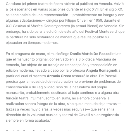
Cassiano (el primer teatro de ópera abierto al público) en Venecia. Volvió
a los escenarios en varias ocasiones durante el siglo XVII. En el siglo XX,
se tiene noticia de una representación —probablemente no íntegra y con
algunas adaptaciones— dirigida por Filippo Crivelli en 1959, durante el
XXII Festival di Musica Contemporanea
(la actual Bienal) de Venecia. Sin
embargo, ha sido para la edición de este año del Festival Monteverdi que
la partitura ha sido restaurada de manera que resulte posible su
ejecución en tiempos modernos.
En el programa de mano, el musicólogo
Danilo Mattia De Pascali
relata
que el manuscrito original, conservado en la Biblioteca Marciana de
Venecia, fue objeto de un trabajo de transcripción y transposición en
edición moderna, llevado a cabo por la profesora
Angela Romagnoli
, a
partir del cual el maestro
Antonio Greco
restauró la obra. De Pascali
precisa que la necesidad de restauración no proviene de problemas de
conservación o de ilegibilidad, sino de la naturaleza del propio
manuscrito, probablemente destinado al bajo continuo o a alguna otra
función teatral. “El manuscrito, en suma, no siempre conserva la
realización sonora íntegra de la obra, sino que a menudo deja trazas —
trazas a veces muy claras, a veces más esquivas— que señalan la
dirección de la voluntad musical y teatral de Cavalli sin entregárnosla
siempre en forma acabada.”