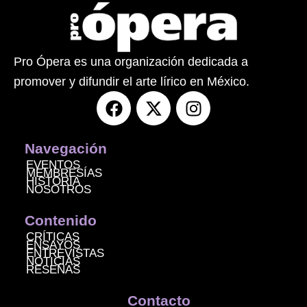
Pro Ópera es una organización dedicada a
promover y difundir el arte lírico en México.
F
X
I
a
-
n
c
t
s
e
w
t
Navegación
b
i
a
EVENTOS
MEMBRESÍAS
o
t
g
HISTORIA
NOSOTROS
o
t
r
k
e
a
Contenido
r
m
CRÍTICAS
ENSAYOS
ENTREVISTAS
NOTICIAS
RESEÑAS
Contacto