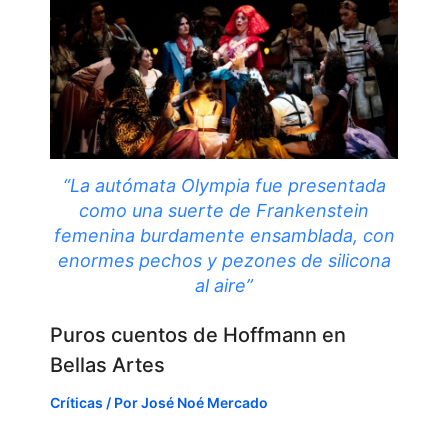
“La autómata Olympia fue presentada
como una suerte de Frankenstein
femenina burdamente ensamblada, con
enormes pechos y pezones de silicona
al aire”
Puros cuentos de Hoffmann en
Bellas Artes
Críticas
/ Por
José Noé Mercado