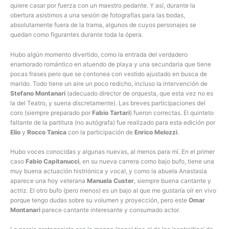
quiere casar por fuerza con un maestro pedante. Y así, durante la
obertura asistimos a una sesión de fotografías para las bodas,
absolutamente fuera de la trama, algunos de cuyos personajes se
quedan como figurantes durante toda la ópera.
Hubo algún momento divertido, como la entrada del verdadero
enamorado romántico en atuendo de playa y una secundaria que tiene
pocas frases pero que se contonea con vestido ajustado en busca de
marido. Todo tiene un aire un poco redicho, incluso la intervención de
Stefano Montanari
(adecuado director de orquesta, que esta vez no es
la del Teatro, y suena discretamente). Las breves participaciones del
coro (siempre preparado por
Fabio Tartari
) fueron correctas. El quinteto
faltante de la partitura (no autógrafa) fue realizado para esta edición por
Elio
y
Rocco Tanica
con la participación de
Enrico Melozzi
.
Hubo voces conocidas y algunas nuevas, al menos para mí. En el primer
caso
Fabio Capitanucci
, en su nueva carrera como bajo bufo, tiene una
muy buena actuación histriónica y vocal, y como la abuela Anastasia
aparece una hoy veterana
Manuela Custer
, siempre buena cantante y
actriz. El otro bufo (pero menos) es un bajo al que me gustaría oír en vivo
porque tengo dudas sobre su volumen y proyección, pero este
Omar
Montanari
parece cantante interesante y consumado actor.