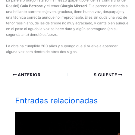
La pareja protagonista son la mezzo (papel tipo el de las ‘contraltino’ de
Rossini)
Gaia Petrone
y el tenor
Giorgio Misseri
. Ella parece destinada a
una brillante carrera: es joven, graciosa, tiene buena voz, desparpajo y
una técnica correcta aunque no irreprochable. Él es sin duda una voz de
tenor rossiniano, de las de timbre no muy agraciado, y canta bien aunque
en el paso al agudo la voz se hace dura y algún sobreagudo (en su
segunda aria) denotó esfuerzo.
La obra ha cumplido 200 años y supongo que si vuelve a aparecer
alguna vez será dentro de otros dos siglos.
ANTERIOR
SIGUIENTE
Entradas relacionadas