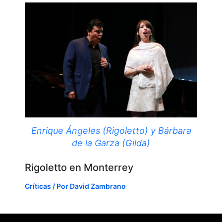
Enrique Ángeles (Rigoletto) y Bárbara
de la Garza (Gilda)
Rigoletto en Monterrey
Críticas
/ Por
David Zambrano