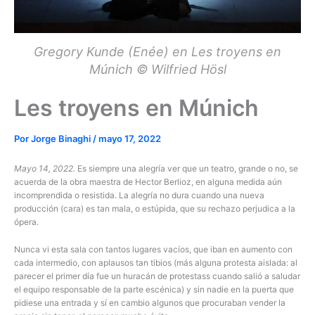
Gregory Kunde (Enée) en Les troyens en
Múnich © Wilfried Hösl
Les troyens en Múnich
Por
Jorge Binaghi
/
mayo 17, 2022
Mayo 14, 2022.
Es siempre una alegría ver que un teatro, grande o no, se
acuerda de la obra maestra de Hector Berlioz, en alguna medida aún
incomprendida o resistida. La alegría no dura cuando una nueva
producción (cara) es tan mala, o estúpida, que su rechazo perjudica a la
ópera.
Nunca vi esta sala con tantos lugares vacíos, que iban en aumento con
cada intermedio, con aplausos tan tibios (más alguna protesta aislada: al
parecer el primer día fue un huracán de protestass cuando salió a saludar
el equipo responsable de la parte escénica) y sin nadie en la puerta que
pidiese una entrada y sí en cambio algunos que procuraban vender la