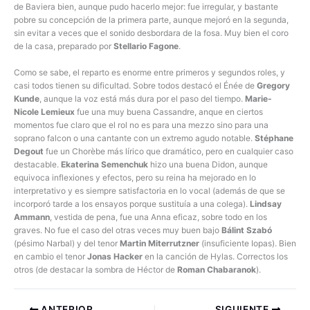
de Baviera bien, aunque pudo hacerlo mejor: fue irregular, y bastante
pobre su concepción de la primera parte, aunque mejoró en la segunda,
sin evitar a veces que el sonido desbordara de la fosa. Muy bien el coro
de la casa, preparado por
Stellario Fagone
.
Como se sabe, el reparto es enorme entre primeros y segundos roles, y
casi todos tienen su dificultad. Sobre todos destacó el Énée de
Gregory
Kunde
, aunque la voz está más dura por el paso del tiempo.
Marie-
Nicole Lemieux
fue una muy buena Cassandre, anque en ciertos
momentos fue claro que el rol no es para una mezzo sino para una
soprano falcon o una cantante con un extremo agudo notable.
Stéphane
Degout
fue un Chorèbe más lírico que dramático, pero en cualquier caso
destacable.
Ekaterina Semenchuk
hizo una buena Didon, aunque
equivoca inflexiones y efectos, pero su reina ha mejorado en lo
interpretativo y es siempre satisfactoria en lo vocal (además de que se
incorporó tarde a los ensayos porque sustituía a una colega).
Lindsay
Ammann
, vestida de pena, fue una Anna eficaz, sobre todo en los
graves. No fue el caso del otras veces muy buen bajo
Bálint Szabó
(pésimo Narbal) y del tenor
Martin Miterrutzner
(insuficiente Iopas). Bien
en cambio el tenor
Jonas Hacker
en la canción de Hylas. Correctos los
otros (de destacar la sombra de Héctor de
Roman Chabaranok
).
ANTERIOR
SIGUIENTE