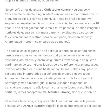
propia sin tener, al parecer, mucho éxito.
No conocía antes de ahora a
Christophe Honoré
y su equipo, y
francamente no siento ningún interés en volver a encontrarme con un
producto de ellos, si son de este nivel. Hasta se creó expectativa
sugiriendo que el espectáculo no era conveniente para menores de 18
años, no sé si por gazmoñería o mala fe. Yo pensé que habría imágenes
horribles de guerra en la primera parte (y hay algunos aparatos de
televisión que las muestran, pero se ven poco, molestan menos y
Andromaque —creo— se encarga de apagarlos).
En cambio, en la segunda no sé por qué la corte de los cartagineses
parece ser exclusivamente homosexual y masculino y tenemos
desnudos, arrumacos, y hasta los guerreros troyanos que no quieren
partir hablan de sus mujeres locales pero se refieren claramente a dos
jóvenes atractivos a los que hasta lanzan besos. Ballets hay, pero no
bailados sino interpretados por señores desnudos o desvestidos.
Arruinado totalmente el principio del primer acto de
Les troyens à
Carthage
y más o menos igual el resto. Ascagne (supongo) es
transgénero porque no sólo lo canta una mujer (como prescribe la
partitura, la mezzosoprano
Eve-Maude Hubaux
), sino que lo parece.
Pasemos a la música, a la que es difícil destruir aunque se la pueda
obstaculizar.
Daniele Rustioni
dirigió a la excelente orquesta del Estado