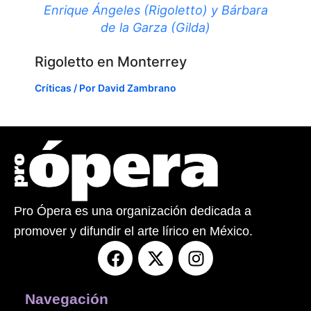
Enrique Ángeles (Rigoletto) y Bárbara
de la Garza (Gilda)
Rigoletto en Monterrey
Críticas
/ Por
David Zambrano
Pro Ópera es una organización dedicada a
promover y difundir el arte lírico en México.
F
X
I
a
-
n
c
t
s
e
w
t
Navegación