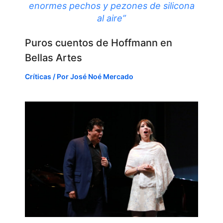
enormes pechos y pezones de silicona
al aire”
Puros cuentos de Hoffmann en
Bellas Artes
Críticas
/ Por
José Noé Mercado