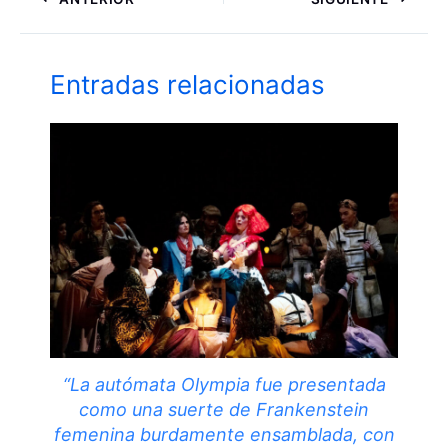
Entradas relacionadas
“La autómata Olympia fue presentada
como una suerte de Frankenstein
femenina burdamente ensamblada, con