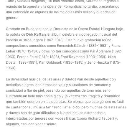
Töne (‘Sonidos mágicos’)
, su más reciente disco, Kaufmann regresa al
mundo de la opereta y la ópera del Romanticismo tardío, presentando
una colección de algunas de las melodías más bellas y queridas del
género.
Grabado en Budapest con la Orquesta de la Ópera Estatal Húngara bajo
la batuta de
Dirk Kaftan
, el álbum celebra el rico legado musical del
Imperio Austrohúngaro (1867-1918). Esta nueva grabación reúne
compositores conocidos como Emmerich Kálmán (1882-1953) y Franz
Lehár (1870-1948), y otros no tan conocidos como Pál Ábrahám (1892-
1960), Ferenc Erkel (1810-1893), Fred Raymond (1900-1954), Nico
Dostal (1895-1981), Karl Goldmark (1830-1915) y Jenő Huszka (1875-
1960).
La diversidad musical de las arias y duetos van desde aquellas con
melodías alegres, con ritmos de vals y situaciones de romance y
comicidad a flor de piel, pasando por aquellas de tono más serio,
ilustrando un lado más nostálgico y (a veces) casi trágico y dramático
que también ocurren en las operetas. Se piensa que este género es fácil
de cantar por su música tan “sencilla” al oído, pero muchas de estas arias
y duetos son de gran dificultad y fueron incluso estrenadas e
interpretadas por tenores con voces líricas (como Richard Tauber) y,
algunos, casi con voces
spinto
.