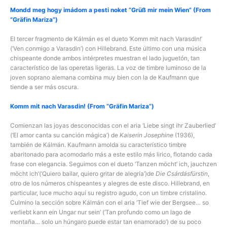
Mondd meg hogy imádom a pesti noket “Grüß mir mein Wien” (From
“Gräfin Mariza”)
El tercer fragmento de Kálmán es el dueto ‘Komm mit nach Varasdin!’
(‘Ven conmigo a Varasdin’) con Hillebrand. Este último con una música
chispeante donde ambos intérpretes muestran el lado juguetón, tan
característico de las operetas ligeras. La voz de timbre luminoso de la
joven soprano alemana combina muy bien con la de Kaufmann que
tiende a ser más oscura.
Komm mit nach Varasdin! (From “Gräfin Mariza”)
Comienzan las joyas desconocidas con el aria ‘Liebe singt ihr Zauberlied’
(‘El amor canta su canción mágica’) de
Kaiserin Josephine
(1936),
también de Kálmán. Kaufmann amolda su característico timbre
abaritonado para acomodarlo más a este estilo más lirico, flotando cada
frase con elegancia. Seguimos con el dueto ‘Tanzen möcht’ ich, jauchzen
möcht ich’(‘Quiero bailar, quiero gritar de alegría’)de
Die Csárdásfürstin
,
otro de los números chispeantes y alegres de este disco. Hillebrand, en
particular, luce mucho aquí su registro agudo, con un timbre cristalino.
Culmino la sección sobre Kálmán con el aria ‘Tief wie der Bergsee… so
verliebt kann ein Ungar nur sein’ (‘Tan profundo como un lago de
montaña… solo un húngaro puede estar tan enamorado’) de su poco