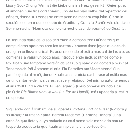
Lisa y Sou-Chong ‘Wer hat die Liebe uns ins Herz gesenkt’ (‘Quién puso
el amor en nuestros corazones’), uno de los más bellos del repertorio del
género, donde sus voces se entrelazan de manera exquisita. Cierra la
sección de Léhar con el dueto de Giuditta y Octavio ‘Schön wie die blaue
Sommernacht’ (‘Hermosa como una noche azul de verano’) de
Giuditta
.
La segunda parte del disco dedicado a compositores húngaros que
compusieron operetas para los teatros vieneses tiene joyas que son de
una gran belleza musical. Es aquí en donde el estilo musical de las piezas
comienza a variar un poco más, introduciendo incluso ritmos como el
fox-trot o una temprana versión del jazz, big band o de comedia musical.
Tenemos de Pál Ábraham el aria ‘Ein Paradies am Meerestrand’ (‘Un
paraíso junto al mar’), donde Kaufmann acaricia cada frase al estilo más
de un cantante de musicales, suave y relajado. Del mismo autor tenemos
el aria ‘Will Dir die Welt zu Füßen legen’ (‘Quiero poner el mundo a tus
pies’) de
Die Blume von Hawaii (La flor de Hawái)
, más apegada al estilo
de opereta.
Siguiendo con Ábraham, de su opereta
Viktoria und ihr Husar (Victoria y
su húsar)
Kaufmann canta ‘Pardon Madame’ (‘Perdone, señora’), una
canción que flota y cuya melodía es casi como vals mezclado con un
toque de coquetería que Kaufmann plasma a la perfección.