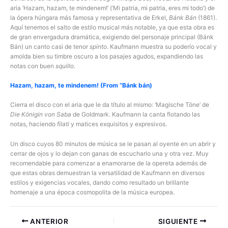
aria ‘Hazam, hazam, te mindenem!’ (‘Mi patria, mi patria, eres mi todo’) de
la ópera húngara más famosa y representativa de Erkel,
Bánk Bán
(1861).
Aquí tenemos el salto de estilo musical más notable, ya que esta obra es
de gran envergadura dramática, exigiendo del personaje principal (Bánk
Bán) un canto casi de tenor
spinto
. Kaufmann muestra su poderío vocal y
amolda bien su timbre oscuro a los pasajes agudos, expandiendo las
notas con buen
squillo
.
Hazam, hazam, te mindenem! (From “Bánk bán)
Cierra el disco con el aria que le da título al mismo: ‘Magische Töne’ de
Die Königin von Saba
de Goldmark. Kaufmann la canta flotando las
notas, haciendo
filati
y matices exquisitos y expresivos.
Un disco cuyos 80 minutos de música se le pasan al oyente en un abrir y
cerrar de ojos y lo dejan con ganas de escucharlo una y otra vez. Muy
recomendable para comenzar a enamorarse de la opereta además de
que estas obras demuestran la versatilidad de Kaufmann en diversos
estilos y exigencias vocales, dando como resultado un brillante
homenaje a una época cosmopolita de la música europea.
ANTERIOR
SIGUIENTE