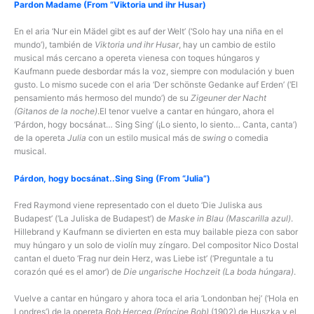
Pardon Madame (From “Viktoria und ihr Husar)
En el aria ‘Nur ein Mädel gibt es auf der Welt’ (‘Solo hay una niña en el
mundo’), también de
Viktoria und ihr Husar
, hay un cambio de estilo
musical más cercano a opereta vienesa con toques húngaros y
Kaufmann puede desbordar más la voz, siempre con modulación y buen
gusto. Lo mismo sucede con el aria ‘Der schönste Gedanke auf Erden’ (‘El
pensamiento más hermoso del mundo’) de su
Zigeuner der Nacht
(Gitanos de la noche)
.El tenor vuelve a cantar en húngaro, ahora el
‘Párdon, hogy bocsánat… Sing Sing’ (¡Lo siento, lo siento… Canta, canta’)
de la opereta
Julia
con un estilo musical más de
swing
o comedia
musical.
Párdon, hogy bocsánat..Sing Sing (From “Julia”)
Fred Raymond viene representado con el dueto ‘Die Juliska aus
Budapest’ (‘La Juliska de Budapest’) de
Maske in Blau (Mascarilla azul)
.
Hillebrand y Kaufmann se divierten en esta muy bailable pieza con sabor
muy húngaro y un solo de violín muy zíngaro. Del compositor Nico Dostal
cantan el dueto ‘Frag nur dein Herz, was Liebe ist’ (‘Preguntale a tu
corazón qué es el amor’) de
Die ungarische Hochzeit (La boda húngara)
.
Vuelve a cantar en húngaro y ahora toca el aria ‘Londonban hej’ (‘Hola en
Londres’) de la opereta
Bob Herceg (Príncipe Bob)
(1902) de Huszka y el