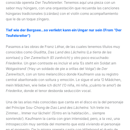
conocida opereta
Der Teufelsreiter
. Tenemos aquí una pieza con un
sabor muy húngaro, con una orquestación que recuerda las canciones
húngaras tradicionales (czárdas) con el violín como acompañamiento
que le da un toque zíngaro.
Tief wie der Bergsee…so verliebt kann ein Ungar nur sein (From “Der
Teufelsreiter”)
Pasamos a las obras de Franz Léhar, de las cuales tenemos títulos muy
conocidos como
Giuditta
,
Das Land des Lächelns
(
La tierra de las
sonrisas
) y
Der Zarewitsch (El zarévich)
y otro poco escuchado:
Friederike
. Un gran contraste es incluir el aria ‘Es steht ein Soldat am
Wolgastrand’ (‘Hay un soldado de pie a orillas del Volga’) de
Der
Zarewitsch
, con un tono melancólico donde Kaufmann usa su registro
central abaritonado con soltura y emoción. Le sigue el aria ‘O Mädchen,
mein Mädchen, wie liebe ich dich!’ (‘O niña, mi niña, ¡cuánto te amo!’) de
Friederike
, donde el tenor desborda seducción vocal.
Una de las arias más conocidas que canta en el disco es la del personaje
del Príncipe Sou-Chong de
Das Land des Lächelns
: ‘Ich trete ins
Zimmer… Immer nur lächeln’ (‘Entro en la habitación… siempre
sonriendo’). Kaufmann la canta con gran intensidad, pero, a la vez, una
introspección muy sentida del momento que está viviendo el personaje
en el momento. De la misma opereta canta con Hillebrand el dueto de