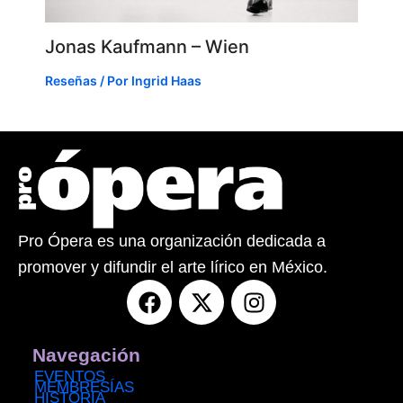
Jonas Kaufmann – Wien
Reseñas
/ Por
Ingrid Haas
Pro Ópera es una organización dedicada a
promover y difundir el arte lírico en México.
F
X
I
a
-
n
c
t
s
e
w
t
Navegación
b
i
a
EVENTOS
MEMBRESÍAS
o
t
g
HISTORIA