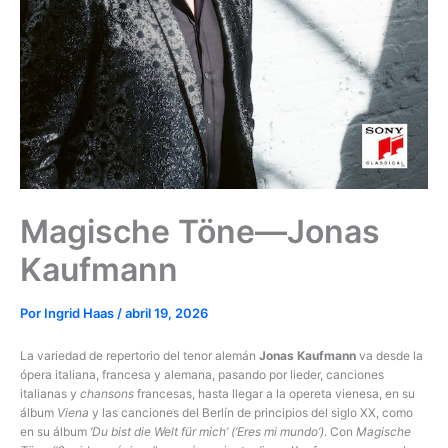
Magische Töne—Jonas
Kaufmann
Por
Ingrid Haas
/
abril 19, 2026
La variedad de repertorio del tenor alemán
Jonas Kaufmann
va desde la
ópera italiana, francesa y alemana, pasando por lieder, canciones
italianas y
chansons
francesas, hasta llegar a la opereta vienesa, en su
álbum
Viena
y las canciones del Berlín de principios del siglo XX, como
en su álbum
‘Du bist die Welt für mich’ (‘Eres mi mundo’)
. Con
Magische