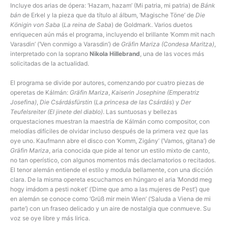
Incluye dos arias de ópera: ‘Hazam, hazam’ (Mi patria, mi patria) de
Bánk
bán
de Erkel y la pieza que da título al álbum, ‘Magische Töne’ de
Die
Königin von Saba
(
La reina de Saba
) de Goldmark. Varios duetos
enriquecen aún más el programa, incluyendo el brillante ‘Komm mit nach
Varasdin’ (‘Ven conmigo a Varasdin’) de
Gräfin Mariza (Condesa Maritza)
,
interpretado con la soprano
Nikola Hillebrand
, una de las voces más
solicitadas de la actualidad.
El programa se divide por autores, comenzando por cuatro piezas de
operetas de Kálmán:
Gräfin Mariza
,
Kaiserin Josephine (Emperatriz
Josefina)
,
Die Csárdásfürstin
(
La princesa de las Csárdás
) y
Der
Teufelsreiter (El jinete del diablo)
. Las suntuosas y bellezas
orquestaciones muestran la maestría de Kálmán como compositor, con
melodías difíciles de olvidar incluso después de la primera vez que las
oye uno. Kaufmann abre el disco con ‘Komm, Zigány’ (‘Vamos, gitana’) de
Gräfin Mariza
, aria conocida que pide al tenor un estilo mixto de canto,
no tan operístico, con algunos momentos más declamatorios o recitados.
El tenor alemán entiende el estilo y modula bellamente, con una dicción
clara. De la misma opereta escuchamos en húngaro el aria ‘Mondd meg
hogy imádom a pesti noket’ (‘Dime que amo a las mujeres de Pest’) que
en alemán se conoce como ‘Grüß mir mein Wien’ (‘Saluda a Viena de mi
parte’) con un fraseo delicado y un aire de nostalgia que conmueve. Su
voz se oye libre y más lirica.