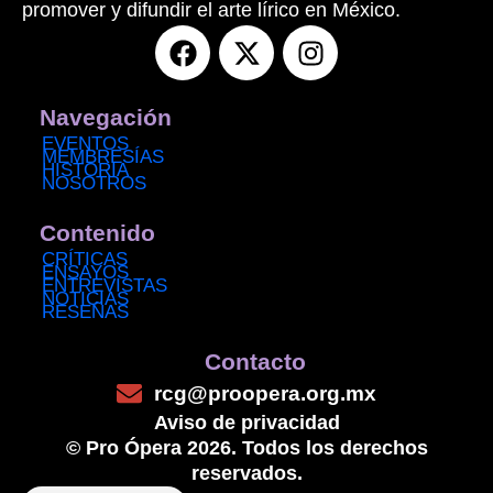
promover y difundir el arte lírico en México.
F
X
I
a
-
n
c
t
s
e
w
t
Navegación
b
i
a
EVENTOS
MEMBRESÍAS
o
t
g
HISTORIA
NOSOTROS
o
t
r
k
e
a
Contenido
r
m
CRÍTICAS
ENSAYOS
ENTREVISTAS
NOTICIAS
RESEÑAS
Contacto
rcg@proopera.org.mx
Aviso de privacidad
© Pro Ópera 2026. Todos los derechos
reservados.