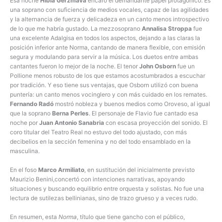
Esa noche
Hibla Gerzmava
encaró el demandante papel protagónico. Es
una soprano con suficiencia de medios vocales, capaz de las agilidades
y la alternancia de fuerza y delicadeza en un canto menos introspectivo
de lo que me habría gustado. La mezzosoprano
Annalisa Stroppa
fue
una excelente Adalgisa en todos los aspectos, dejando a las claras la
posición inferior ante Norma, cantando de manera flexible, con emisión
segura y modulando para servir a la música. Los duetos entre ambas
cantantes fueron lo mejor de la noche. El tenor
John Osborn
fue un
Pollione menos robusto de los que estamos acostumbrados a escuchar
por tradición. Y eso tiene sus ventajas, que Osborn utilizó con buena
puntería: un canto menos vocinglero y con más cuidado en los remates.
Fernando Radó
mostró nobleza y buenos medios como Oroveso, al igual
que la soprano
Berna Perles
. El personaje de Flavio fue cantado esa
noche por
Juan Antonio Sanabria
con escasa proyección del sonido. El
coro titular del Teatro Real no estuvo del todo ajustado, con más
decibelios en la sección femenina y no del todo ensamblado en la
masculina.
En el foso
Marco Armiliato
, en sustitución del inicialmente previsto
Maurizio Benini,concertó con intenciones narrativas, apoyando
situaciones y buscando equilibrio entre orquesta y solistas. No fue una
lectura de sutilezas bellinianas, sino de trazo grueso y a veces rudo.
En resumen, esta
Norma
, título que tiene gancho con el público,