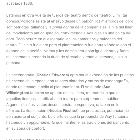
austriaca 1866.
Estamos en otra vuelta de tuerca del teatro dentro del teatro. El militar
opresor/Pollione asiste al ensayo desde un balcón, los miembros del coro
son patriotas italianos y la
prima donna
de la compañía es la hija del líder
del movimiento antiocupación, convirtiendo a Adalgisa en una chica del
coro. Todo ocurre en el escenario, en los camerinos y balcones del
teatro. El inicio fue claro pero el planteamiento fue enturbiándose con el
avance de la acción. Norma y los demás actuaban igual dentro y fuera
del escenario, creando la duda de si estaba viendo al personaje o a la
persona.
La escenografía (
Charles Edwards
) optó por la evocación de las puestas
en escena de la época, con telones pintados y carros de escenografía,
dando un empaque bello al planteamiento. El vestuario (
Sue
Willmington
) también se apunto en esa línea, recreando lo que en
aquellos tiempos se utilizaba en teatro para sorprender al público.
Algunos diseños, vistos desde nuestra perspectiva, rallaban en lo
cómico. La iluminación (
Nicolas Fischtel
) fue preciosista, potenciando
con acierto el conjunto. Lo cierto es que la propuesta de Way funciona,
haciendo un
aggiornamento
que mantiene las tradiciones del
bel canto
en su zona de confort.