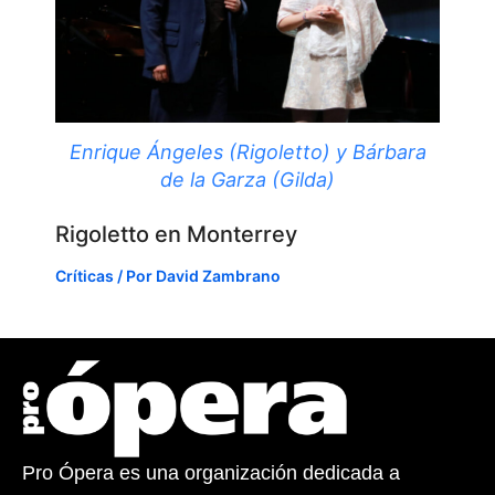
Enrique Ángeles (Rigoletto) y Bárbara
de la Garza (Gilda)
Rigoletto en Monterrey
Críticas
/ Por
David Zambrano
Pro Ópera es una organización dedicada a