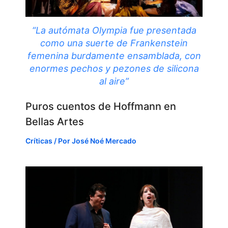
“La autómata Olympia fue presentada
como una suerte de Frankenstein
femenina burdamente ensamblada, con
enormes pechos y pezones de silicona
al aire”
Puros cuentos de Hoffmann en
Bellas Artes
Críticas
/ Por
José Noé Mercado