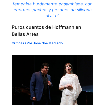
femenina burdamente ensamblada, con
enormes pechos y pezones de silicona
al aire”
Puros cuentos de Hoffmann en
Bellas Artes
Críticas
/ Por
José Noé Mercado