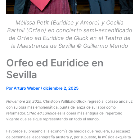
Mélissa Petit (Euridice y Amore) y Cecilia
Bartoli (Orfeo) en concierto semi-escenificado
de Orfeo ed Euridice de Gluck en el Teatro de
la Maestranza de Sevilla © Guillermo Mendo
Orfeo ed Euridice en
Sevilla
Por
Arturo Weber
/
diciembre 2, 2025
Noviembre 29, 2025.
Christoph Willibald Gluck regresó al coliseo andaluz
con su obra más emblemática, punta de lanza de su labor como
reformador.
Orfeo ed Euridice
es la ópera más antigua del repertorio
vigente que se sigue representando en todo el mundo.
Favorece su presencia la economía de medios que requiere, su escasez
de personajes, escenografía austera y, por supuesto, la música exquisita