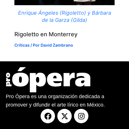
Enrique Ángeles (Rigoletto) y Bárbara
de la Garza (Gilda)
Rigoletto en Monterrey
Críticas
/ Por
David Zambrano
Pro Ópera es una organización dedicada a
promover y difundir el arte lírico en México.
F
X
I
a
-
n
c
t
s