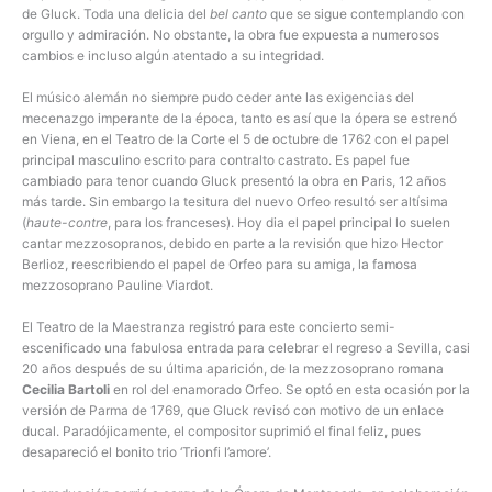
de Gluck. Toda una delicia del
bel canto
que se sigue contemplando con
orgullo y admiración. No obstante, la obra fue expuesta a numerosos
cambios e incluso algún atentado a su integridad.
El músico alemán no siempre pudo ceder ante las exigencias del
mecenazgo imperante de la época, tanto es así que la ópera se estrenó
en Viena, en el Teatro de la Corte el 5 de octubre de 1762 con el papel
principal masculino escrito para contralto castrato. Es papel fue
cambiado para tenor cuando Gluck presentó la obra en Paris, 12 años
más tarde. Sin embargo la tesitura del nuevo Orfeo resultó ser altísima
(
haute-contre
, para los franceses). Hoy dia el papel principal lo suelen
cantar mezzosopranos, debido en parte a la revisión que hizo Hector
Berlioz, reescribiendo el papel de Orfeo para su amiga, la famosa
mezzosoprano Pauline Viardot.
El Teatro de la Maestranza registró para este concierto semi-
escenificado una fabulosa entrada para celebrar el regreso a Sevilla, casi
20 años después de su última aparición, de la mezzosoprano romana
Cecilia Bartoli
en rol del enamorado Orfeo. Se optó en esta ocasión por la
versión de Parma de 1769, que Gluck revisó con motivo de un enlace
ducal. Paradójicamente, el compositor suprimió el final feliz, pues
desapareció el bonito trio ‘Trionfi l’amore’.