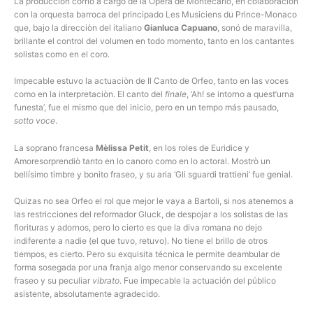
La producción corrió a cargo de la Ópera de Montecarlo, en colaboración
con la orquesta barroca del principado Les Musiciens du Prince-Monaco
que, bajo la direcciòn del italiano
Gianluca Capuano
, sonó de maravilla,
brillante el control del volumen en todo momento, tanto en los cantantes
solistas como en el coro.
Impecable estuvo la actuaciòn de Il Canto de Orfeo, tanto en las voces
como en la interpretaciòn. El canto del
finale
, ‘Ah! se intorno a quest’urna
funesta’, fue el mismo que del inicio, pero en un tempo más pausado,
sotto voce
.
La soprano francesa
Mèlissa Petit
, en los roles de Euridice y
Amoresorprendiò tanto en lo canoro como en lo actoral. Mostrò un
bellísimo timbre y bonito fraseo, y su aria ‘Gli sguardi trattieni’ fue genial.
Quizas no sea Orfeo el rol que mejor le vaya a Bartoli, si nos atenemos a
las restricciones del reformador Gluck, de despojar a los solistas de las
florituras y adornos, pero lo cierto es que la diva romana no dejo
indiferente a nadie (el que tuvo, retuvo). No tiene el brillo de otros
tiempos, es cierto. Pero su exquisita técnica le permite deambular de
forma sosegada por una franja algo menor conservando su excelente
fraseo y su peculiar
vibrato
. Fue impecable la actuación del público
asistente, absolutamente agradecido.