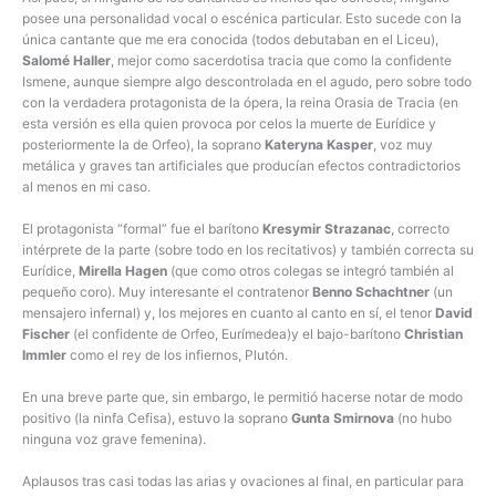
posee una personalidad vocal o escénica particular. Esto sucede con la
única cantante que me era conocida (todos debutaban en el Liceu),
Salomé Haller
, mejor como sacerdotisa tracia que como la confidente
Ismene, aunque siempre algo descontrolada en el agudo, pero sobre todo
con la verdadera protagonista de la ópera, la reina Orasia de Tracia (en
esta versión es ella quien provoca por celos la muerte de Eurídice y
posteriormente la de Orfeo), la soprano
Kateryna Kasper
, voz muy
metálica y graves tan artificiales que producían efectos contradictorios
al menos en mi caso.
El protagonista “formal” fue el barítono
Kresymir Strazanac
, correcto
intérprete de la parte (sobre todo en los recitativos) y también correcta su
Eurídice,
Mirella Hagen
(que como otros colegas se integró también al
pequeño coro). Muy interesante el contratenor
Benno Schachtner
(un
mensajero infernal) y, los mejores en cuanto al canto en sí, el tenor
David
Fischer
(el confidente de Orfeo, Eurímedea)y el bajo-barítono
Christian
Immler
como el rey de los infiernos, Plutón.
En una breve parte que, sin embargo, le permitió hacerse notar de modo
positivo (la ninfa Cefisa), estuvo la soprano
Gunta Smirnova
(no hubo
ninguna voz grave femenina).
Aplausos tras casi todas las arias y ovaciones al final, en particular para