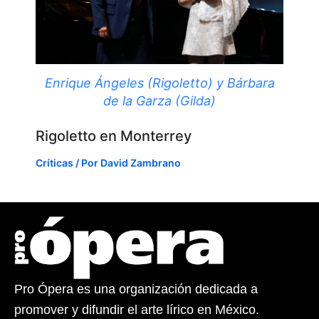
Enrique Ángeles (Rigoletto) y Bárbara
de la Garza (Gilda)
Rigoletto en Monterrey
Críticas
/ Por
David Zambrano
Pro Ópera es una organización dedicada a
promover y difundir el arte lírico en México.