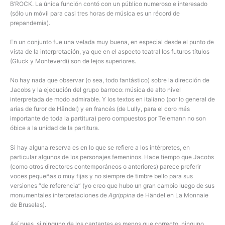
B’ROCK. La única función contó con un público numeroso e interesado
(sólo un móvil para casi tres horas de música es un récord de
prepandemia).
En un conjunto fue una velada muy buena, en especial desde el punto de
vista de la interpretación, ya que en el aspecto teatral los futuros títulos
(Gluck y Monteverdi) son de lejos superiores.
No hay nada que observar (o sea, todo fantástico) sobre la dirección de
Jacobs y la ejecución del grupo barroco: música de alto nivel
interpretada de modo admirable. Y los textos en italiano (por lo general de
arias de furor de Händel) y en francés (de Lully, para el coro más
importante de toda la partitura) pero compuestos por Telemann no son
óbice a la unidad de la partitura.
Si hay alguna reserva es en lo que se refiere a los intérpretes, en
particular algunos de los personajes femeninos. Hace tiempo que Jacobs
(como otros directores contemporáneos o anteriores) parece preferir
voces pequeñas o muy fijas y no siempre de timbre bello para sus
versiones “de referencia” (yo creo que hubo un gran cambio luego de sus
monumentales interpretaciones de
Agrippina
de Händel en La Monnaie
de Bruselas).
Así pues, si ninguno de los cantantes es menos que correcto, ninguno