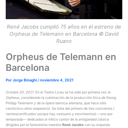
René Jacobs cumplió 75 años en el estreno de
Orpheus de Telemann en Barcelona © David
Ruano
Orpheus de Telemann en
Barcelona
Por
Jorge Binaghi
/
noviembre 4, 2021
Octubre 30, 2021
. En el Teatro Liceu se ha oído por primera vez el
Orpheus
, considerado la culminación de la producción lírica de Georg
Philipp Telemann y de la ópera barroca alemana, que hace sólo
veinticinco años reapareció. Se trata del primero de tres conciertos (
‘semiescenificados’ porque hay vestuario y movimientos) —uno por
temporada— dedicados al mítico cantor de la antigüedad clásica
dirigidos por el famosísimo maestro
René Jacobs
con su orquesta