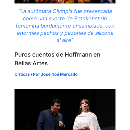
“La autómata Olympia fue presentada
como una suerte de Frankenstein
femenina burdamente ensamblada, con
enormes pechos y pezones de silicona
al aire”
Puros cuentos de Hoffmann en
Bellas Artes
Críticas
/ Por
José Noé Mercado