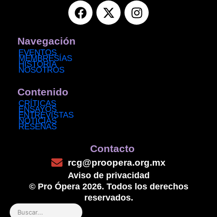
F
X
I
a
-
n
c
t
s
e
w
t
Navegación
b
i
a
EVENTOS
MEMBRESÍAS
o
t
g
HISTORIA
NOSOTROS
o
t
r
k
e
a
Contenido
r
m
CRÍTICAS
ENSAYOS
ENTREVISTAS
NOTICIAS
RESEÑAS
Contacto
rcg@proopera.org.mx
Aviso de privacidad
© Pro Ópera 2026. Todos los derechos
reservados.