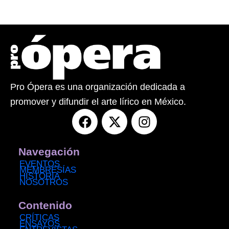
Pro Ópera es una organización dedicada a
promover y difundir el arte lírico en México.
F
X
I
a
-
n
c
t
s
e
w
t
Navegación
b
i
a
EVENTOS
MEMBRESÍAS
o
t
g
HISTORIA
NOSOTROS
o
t
r
k
e
a
Contenido
r
m
CRÍTICAS
ENSAYOS