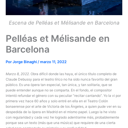
Escena de Pelléas et Mélisande en Barcelona
Pelléas et Mélisande en
Barcelona
Por
Jorge Binaghi
/
marzo 11, 2022
Marzo 8, 2022.
Obra difícil donde las haya, el único título completo de
Claude Debussy para el teatro lírico no ha sido nunca favorito del gran
público. Es una ópera tan especial, tan única, y tan solitaria, que se
puede entender aunque no se comparta. En el fondo, el compositor
intentó refundar el género con su peculiar “recitar cantando”. Yo la vi por
primera vez hace 60 años y solo entré en ella en el Teatro Colón
bonaerense por el arte de Victoria de los Ángeles, a quien pude ver en su
despedida de la ópera en Madrid en el mismo papel. Luego la he visto
con regularidad y cada vez he logrado adentrarme más, probablemente
porque sea un texto (más que una música) que requiere de una cierta