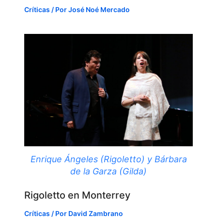
Críticas
/ Por
José Noé Mercado
Enrique Ángeles (Rigoletto) y Bárbara
de la Garza (Gilda)
Rigoletto en Monterrey
Críticas
/ Por
David Zambrano