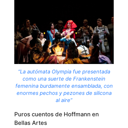
“La autómata Olympia fue presentada
como una suerte de Frankenstein
femenina burdamente ensamblada, con
enormes pechos y pezones de silicona
al aire”
Puros cuentos de Hoffmann en
Bellas Artes