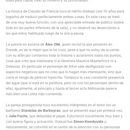
edad para captar todo su misterio y su profundidad.
La música de Claudio de Francia tuvo el mérito (trabajó casi 10 años para
lograrlo) de traducir perfectamente ambas cosas. En este caso se trató
de una muy buena función, con una apreciable entrada de público (sobre
todo en las partes inferiores de la sala), y no observé las deserciones a
las que estoy habituado luego de la única pausa.
La puesta en escena de
Álex Ollé
, quien revisó la que presentó en
Dresde, es de lo mejor que le he visto, pese a que no estoy de acuerdo
con su afán por contarnos toda la historia y aclararnos todos los puntos,
cosa que creo que interesara ni al libretista Maurice Maeterlinck ni a
Debussy. En particular el personaje de Arkel sale desfigurado con
aspectos negativos que no creo que lo hagan más interesante, sino que
corre el riesgo de parecer hipócrita. Tampoco la casi constante presencia
del agua (que sí está en la partitura, pero no con los personajes
dentro
de
ella). Igualmente, al principio y hasta el tercer acto Mélisande parece
más bien una Lolita más contenida.
La pareja protagonista tuvo excelentes intérpretes en el tenor (no un
barítono)
Stanislas de Barbeyrac
, que se presentó aquí por primera vez,
y
Julie Fuchs
, que debutaba el papel. Estuvieron vocalmente muy bien y
con buena figura y actuación. Golaud fue
Simon Keenlyside
y,
naturalmente, se convirtió en el centro de la atención con su personaje