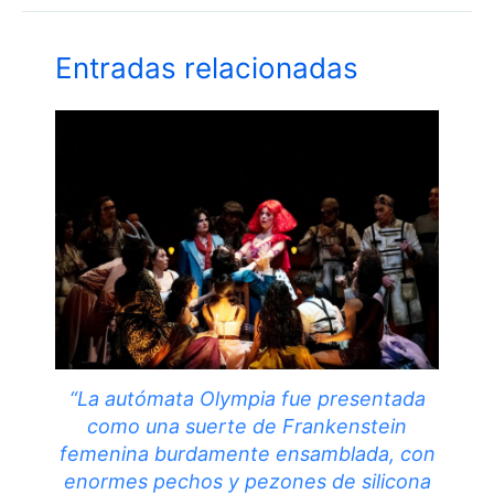
Entradas relacionadas
“La autómata Olympia fue presentada
como una suerte de Frankenstein
femenina burdamente ensamblada, con
enormes pechos y pezones de silicona