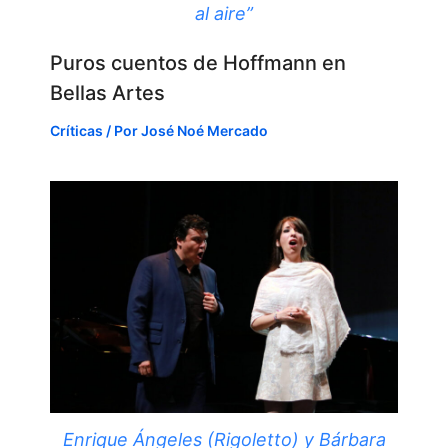
al aire”
Puros cuentos de Hoffmann en
Bellas Artes
Críticas
/ Por
José Noé Mercado
Enrique Ángeles (Rigoletto) y Bárbara