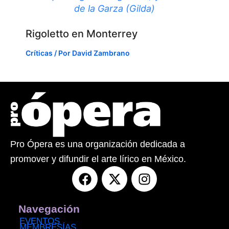
de la Garza (Gilda)
Rigoletto en Monterrey
Críticas
/ Por
David Zambrano
Pro Ópera es una organización dedicada a
promover y difundir el arte lírico en México.
F
X
I
a
-
n
c
t
s
e
w
t
Navegación
b
i
a
EVENTOS
MEMBRESÍAS