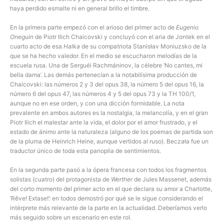
haya perdido esmalte ni en general brillo el timbre.
En la primera parte empezó con el arioso del primer acto de
Eugenio
Oneguin
de Piotr Ilich Chaicovski y concluyó con el aria de Jontek en el
cuarto acto de esa
Halka
de su compatriota Stanisłav Moniuzsko de la
que se ha hecho valedor. En el medio se escucharon melodías de la
escuela rusa. Una de Serguéi Rachmáninov, la célebre ‘No cantes, mi
bella dama’. Las demás pertenecían a la notabilísima producción de
Chaicovski: las números 2 y 3 del opus 38, la número 5 del opus 16, la
número 6 del opus 47, las números 4 y 5 del opus 73 y la TH 100/1,
aunque no en ese orden, y con una dicción formidable. La nota
prevalente en ambos autores es la nostalgia, la melancolía, y en el gran
Piotr Ilich el malestar ante la vida, el dolor por el amor frustrado, y el
estado de ánimo ante la naturaleza (alguno de los poemas de partida son
de la pluma de Heinrich Heine, aunque vertidos al ruso). Beczała fue un
traductor único de toda esta panoplia de sentimientos.
En la segunda parte pasó a la ópera francesa con todos los fragmentos
solistas (cuatro) del protagonista de
Werther
de Jules Massenet, además
del corto momento del primer acto en el que declara su amor a Charlotte,
‘Rêve! Extase!’: en todos demostró por qué se le sigue considerando el
intérprete más relevante de la parte en la actualidad. Deberíamos verlo
más seguido sobre un escenario en este rol.