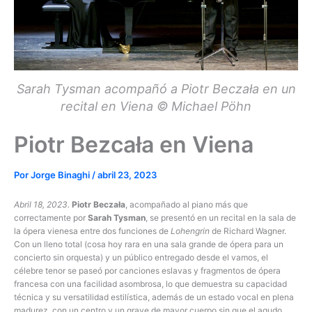
Sarah Tysman acompañó a Piotr Beczała en un
recital en Viena © Michael Pöhn
Piotr Bezcała en Viena
Por
Jorge Binaghi
/
abril 23, 2023
Abril 18, 2023.
Piotr Beczała
, acompañado al piano más que
correctamente por
Sarah Tysman
, se presentó en un recital en la sala de
la ópera vienesa entre dos funciones de
Lohengrin
de Richard Wagner.
Con un lleno total (cosa hoy rara en una sala grande de ópera para un
concierto sin orquesta) y un público entregado desde el vamos, el
célebre tenor se paseó por canciones eslavas y fragmentos de ópera
francesa con una facilidad asombrosa, lo que demuestra su capacidad
técnica y su versatilidad estilística, además de un estado vocal en plena
madurez, con un centro y un grave de mayor cuerpo sin que el agudo