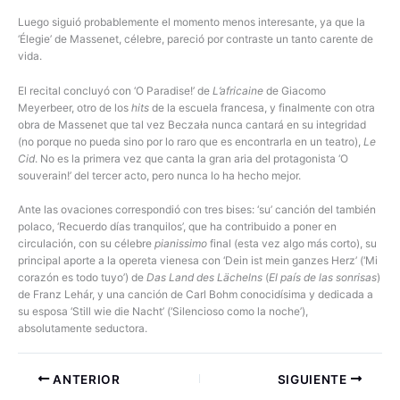
Luego siguió probablemente el momento menos interesante, ya que la
‘Élegie’ de Massenet, célebre, pareció por contraste un tanto carente de
vida.
El recital concluyó con ‘O Paradise!’ de
L’africaine
de Giacomo
Meyerbeer, otro de los
hits
de la escuela francesa, y finalmente con otra
obra de Massenet que tal vez Beczała nunca cantará en su integridad
(no porque no pueda sino por lo raro que es encontrarla en un teatro),
Le
Cid
. No es la primera vez que canta la gran aria del protagonista ‘O
souverain!’ del tercer acto, pero nunca lo ha hecho mejor.
Ante las ovaciones correspondió con tres bises: ‘su’ canción del también
polaco, ‘Recuerdo días tranquilos’, que ha contribuido a poner en
circulación, con su célebre
pianissimo
final (esta vez algo más corto), su
principal aporte a la opereta vienesa con ‘Dein ist mein ganzes Herz’ (‘Mi
corazón es todo tuyo’) de
Das Land des Lächelns
(
El país de las sonrisas
)
de Franz Lehár, y una canción de Carl Bohm conocidísima y dedicada a
su esposa ‘Still wie die Nacht’ (‘Silencioso como la noche’),
absolutamente seductora.
ANTERIOR
SIGUIENTE