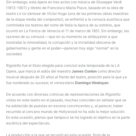
Sin embargo, esta ópera en tres actos con música de Giuseppe Verdi
(1813-1901) y libreto de Francesco Maria Piave, basado en la obra de
teatro
Le roi s’amuse
de Víctor Hugo (una de las primeras obras maestras
de la etapa media del compositor), se enfrentó a la censura austriaca que
controlaba los teatros del norte de Italia la época de su estreno, que
ocurrió en La Fenice de Venecia el 11 de marzo de 1851. Sin embargo, las
razones de su censura —que en su momento se atribuyeron a que
mostraba la inmoralidad, la corrupción y la trivialidad obscena de
gobernantes y gente en el poder—parecen hoy algo “normal” en la
sociedad.
Rigoletto
fue el título elegido para concluir esta temporada de la LA
Opera, que marca el adiós del maestro
James Conlon
como director
musical después de 20 años al frente del teatro, posición para la que ya
fue nombrado su sucesor, el venezolano
Domingo Hindoyan
.
De acuerdo con diversas crónicas de representaciones de
Rigoletto
vistas en este teatro en el pasado, muchas coinciden en señalar que se
ha adolecido de puestas en escena convincentes y, al parecer, haber
recurrido al cercano mundo de Hollywood no ha sido la mejor solución.
En esta ocasión, pienso que tampoco se ha logrado el objetivo en la parte
escénica del espectáculo.
La producción a la que se recurrió en esta ocasión, fruto de la