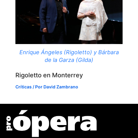
Enrique Ángeles (Rigoletto) y Bárbara
de la Garza (Gilda)
Rigoletto en Monterrey
Críticas
/ Por
David Zambrano