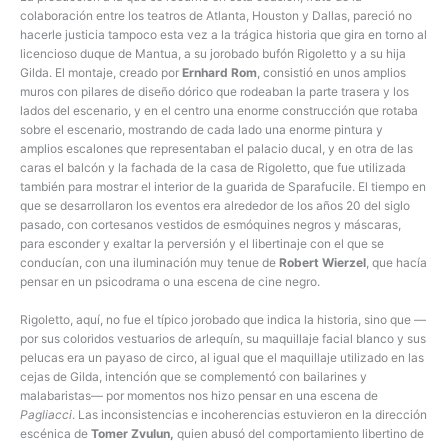
colaboración entre los teatros de Atlanta, Houston y Dallas, pareció no
hacerle justicia tampoco esta vez a la trágica historia que gira en torno al
licencioso duque de Mantua, a su jorobado bufón Rigoletto y a su hija
Gilda. El montaje, creado por
Ernhard Rom
, consistió en unos amplios
muros con pilares de diseño dórico que rodeaban la parte trasera y los
lados del escenario, y en el centro una enorme construcción que rotaba
sobre el escenario, mostrando de cada lado una enorme pintura y
amplios escalones que representaban el palacio ducal, y en otra de las
caras el balcón y la fachada de la casa de Rigoletto, que fue utilizada
también para mostrar el interior de la guarida de Sparafucile. El tiempo en
que se desarrollaron los eventos era alrededor de los años 20 del siglo
pasado, con cortesanos vestidos de esmóquines negros y máscaras,
para esconder y exaltar la perversión y el libertinaje con el que se
conducían, con una iluminación muy tenue de
Robert Wierzel
, que hacía
pensar en un psicodrama o una escena de cine negro.
Rigoletto, aquí, no fue el típico jorobado que indica la historia, sino que —
por sus coloridos vestuarios de arlequín, su maquillaje facial blanco y sus
pelucas era un payaso de circo, al igual que el maquillaje utilizado en las
cejas de Gilda, intención que se complementó con bailarines y
malabaristas— por momentos nos hizo pensar en una escena de
Pagliacci
. Las inconsistencias e incoherencias estuvieron en la dirección
escénica de
Tomer Zvulun,
quien abusó del comportamiento libertino de