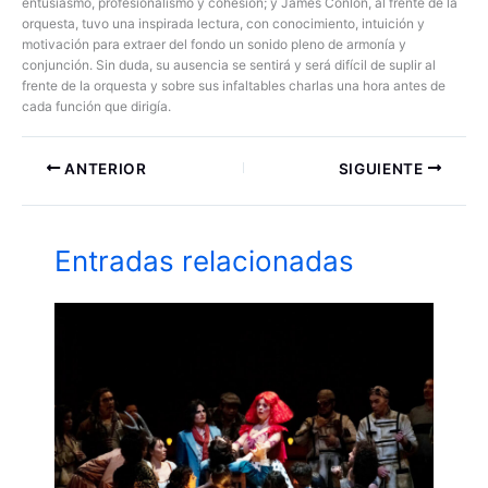
entusiasmo, profesionalismo y cohesión; y James Conlon, al frente de la
orquesta, tuvo una inspirada lectura, con conocimiento, intuición y
motivación para extraer del fondo un sonido pleno de armonía y
conjunción. Sin duda, su ausencia se sentirá y será difícil de suplir al
frente de la orquesta y sobre sus infaltables charlas una hora antes de
cada función que dirigía.
ANTERIOR
SIGUIENTE
Entradas relacionadas