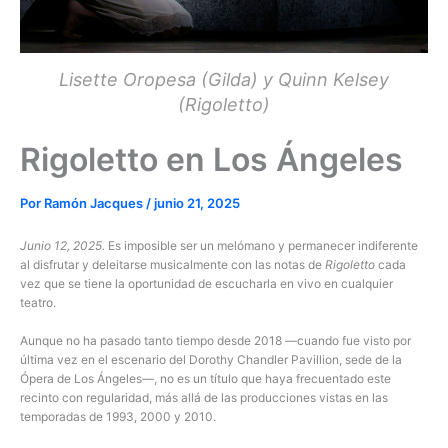
Lisette Oropesa (Gilda) y Quinn Kelsey
(Rigoletto)
Rigoletto en Los Ángeles
Por
Ramón Jacques
/
junio 21, 2025
Junio 12, 2025.
Es imposible ser un melómano y permanecer indiferente
al disfrutar y deleitarse musicalmente con las notas de
Rigoletto
cada
vez que se tiene la oportunidad de escucharla en vivo en cualquier
teatro.
Aunque no ha pasado tanto tiempo desde 2018 —cuando fue visto por
última vez en el escenario del Dorothy Chandler Pavillion, sede de la
Ópera de Los Ángeles—, no es un título que haya frecuentado este
recinto con regularidad, más allá de las producciones vistas en las
temporadas de 1993, 2000 y 2010.