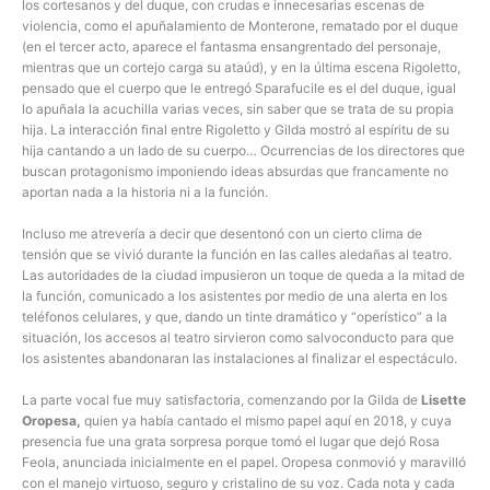
los cortesanos y del duque, con crudas e innecesarias escenas de
violencia, como el apuñalamiento de Monterone, rematado por el duque
(en el tercer acto, aparece el fantasma ensangrentado del personaje,
mientras que un cortejo carga su ataúd), y en la última escena Rigoletto,
pensado que el cuerpo que le entregó Sparafucile es el del duque, igual
lo apuñala la acuchilla varias veces, sin saber que se trata de su propia
hija. La interacción final entre Rigoletto y Gilda mostró al espíritu de su
hija cantando a un lado de su cuerpo… Ocurrencias de los directores que
buscan protagonismo imponiendo ideas absurdas que francamente no
aportan nada a la historia ni a la función.
Incluso me atrevería a decir que desentonó con un cierto clima de
tensión que se vivió durante la función en las calles aledañas al teatro.
Las autoridades de la ciudad impusieron un toque de queda a la mitad de
la función, comunicado a los asistentes por medio de una alerta en los
teléfonos celulares, y que, dando un tinte dramático y “operístico” a la
situación, los accesos al teatro sirvieron como salvoconducto para que
los asistentes abandonaran las instalaciones al finalizar el espectáculo.
La parte vocal fue muy satisfactoria, comenzando por la Gilda de
Lisette
Oropesa,
quien ya había cantado el mismo papel aquí en 2018, y cuya
presencia fue una grata sorpresa porque tomó el lugar que dejó Rosa
Feola, anunciada inicialmente en el papel. Oropesa conmovió y maravilló
con el manejo virtuoso, seguro y cristalino de su voz. Cada nota y cada