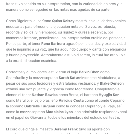
frase tuvo sentido en su interpretación, con la variedad de colores y la
manera como se regodeó en las notas mas agudas de su parte.
Como Rigoletto, el barítono
Quinn Kelsey
mostró las cualidades vocales
necesarias para ofrecer una ejecución notable. Su voz es robusta,
redonda y sólida. Sin embargo, su rigidez y dureza escénica, por
momentos irritante, penalizaron una interpretación creíble del personaje.
Por su parte, el tenor
René Barbera
agradó por la calidez y explosividad
que le imprimió a su voz, que ha adquirido cuerpo y canta con elegancia
y buena proyección. Actoralmente estuvo discreto, lo cual fue atribuible
a la errada dirección escénica.
Correctos y cumplidores, estuvieron el bajo
Peixin Chen
como
Sparafucile y la mezzosoprano
Sarah Saturnino
como Maddalena, a
pesar de sus poco lucidores y estrafalarios vestuarios; y
Blake Denson
exhibió una voz pujante y vigorosa como Monterone. Completaron el
elenco el tenor
Nathan Bowles
como Borsa, el barítono
Hyugjin Son
como Marullo, el bajo brasileño
Vinícius Costa
como el conde Ceprano,
la soprano
Gabrielle Turgeon
como la condesa Ceprano y el Paje, así
como la mezzosoprano
Madeleine Lyon
, con admirable resplandor vocal
en el papel de Giovanna, todos ellos miembros del estudio del teatro.
El coro que dirige el maestro
Jeremy Frank
tuvo su aporte con