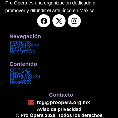
Pro Ópera es una organización dedicada a
promover y difundir el arte lírico en México.
F
X
I
a
-
n
c
t
s
e
w
t
Navegación
b
i
a
EVENTOS
MEMBRESÍAS
o
t
g
HISTORIA
NOSOTROS
o
t
r
k
e
a
Contenido
r
m
CRÍTICAS
ENSAYOS
ENTREVISTAS
NOTICIAS
RESEÑAS
Contacto
rcg@proopera.org.mx
Aviso de privacidad
© Pro Ópera 2026. Todos los derechos