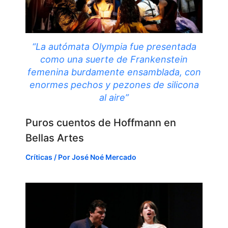
“La autómata Olympia fue presentada
como una suerte de Frankenstein
femenina burdamente ensamblada, con
enormes pechos y pezones de silicona
al aire”
Puros cuentos de Hoffmann en
Bellas Artes
Críticas
/ Por
José Noé Mercado