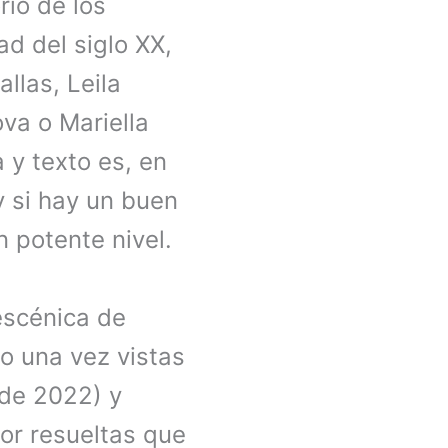
rio de los
ad del siglo XX,
llas, Leila
ova o Mariella
 y texto es, en
 si hay un buen
 potente nivel.
escénica de
o una vez vistas
 de 2022) y
or resueltas que