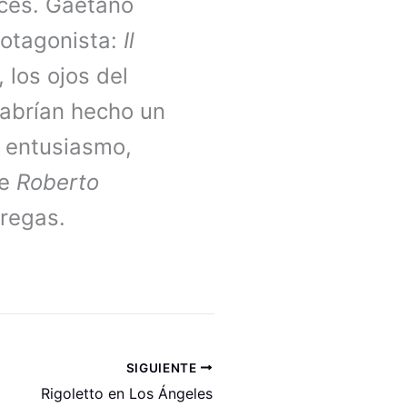
oces. Gaetano
rotagonista:
Il
los ojos del
habrían hecho un
on entusiasmo,
te
Roberto
tregas.
SIGUIENTE
Rigoletto en Los Ángeles