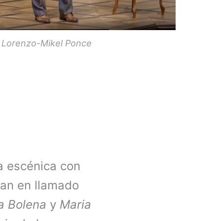
l Lorenzo-Mikel Ponce
a escénica con
han en llamado
a Bolena
y
Maria