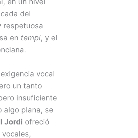
, en un nivel
icada del
 y respetuosa
osa en
tempi
, y el
enciana.
 exigencia vocal
ero un tanto
pero insuficiente
o algo plana, se
l Jordi
ofreció
 vocales,