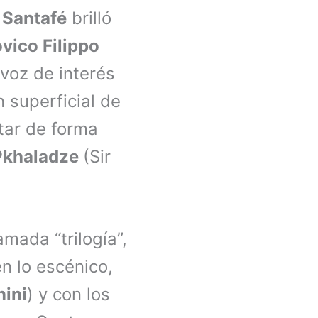
o Santafé
brilló
vico Filippo
 voz de interés
 superficial de
tar de forma
 Pkhaladze
(Sir
mada “trilogía”,
n lo escénico,
nini
) y con los