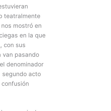
estuvieran
o teatralmente
, nos mostró en
ciegas en la que
, con sus
ba van pasando
 el denominador
el segundo acto
a confusión