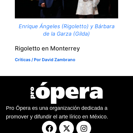
Enrique Ángeles (Rigoletto) y Bárbara
de la Garza (Gilda)
Rigoletto en Monterrey
Críticas
/ Por
David Zambrano
Pro Ópera es una organización dedicada a
promover y difundir el arte lírico en México.
F
X
I
a
-
n