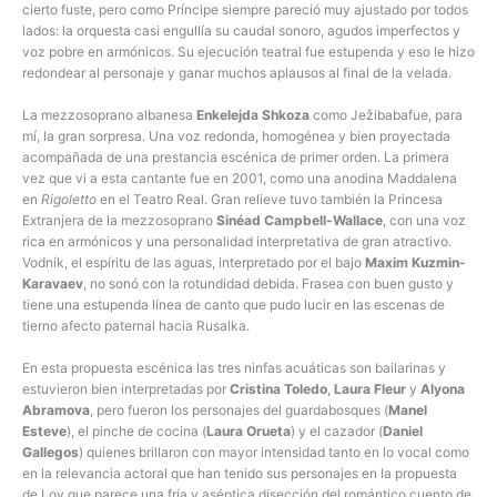
cierto fuste, pero como Príncipe siempre pareció muy ajustado por todos
lados: la orquesta casi engullía su caudal sonoro, agudos imperfectos y
voz pobre en armónicos. Su ejecución teatral fue estupenda y eso le hizo
redondear al personaje y ganar muchos aplausos al final de la velada.
La mezzosoprano albanesa
Enkelejda Shkoza
como Ježibabafue, para
mí, la gran sorpresa. Una voz redonda, homogénea y bien proyectada
acompañada de una prestancia escénica de primer orden. La primera
vez que vi a esta cantante fue en 2001, como una anodina Maddalena
en
Rigoletto
en el Teatro Real. Gran relieve tuvo también la Princesa
Extranjera de la mezzosoprano
Sinéad Campbell-Wallace
, con una voz
rica en armónicos y una personalidad interpretativa de gran atractivo.
Vodník, el espíritu de las aguas, interpretado por el bajo
Maxim Kuzmin-
Karavaev
, no sonó con la rotundidad debida. Frasea con buen gusto y
tiene una estupenda línea de canto que pudo lucir en las escenas de
tierno afecto paternal hacia Rusalka.
En esta propuesta escénica las tres ninfas acuáticas son bailarinas y
estuvieron bien interpretadas por
Cristina Toledo
,
Laura Fleur
y
Alyona
Abramova
, pero fueron los personajes del guardabosques (
Manel
Esteve
), el pinche de cocina (
Laura Orueta
) y el cazador (
Daniel
Gallegos
) quienes brillaron con mayor intensidad tanto en lo vocal como
en la relevancia actoral que han tenido sus personajes en la propuesta
de Loy que parece una fría y aséptica disección del romántico cuento de