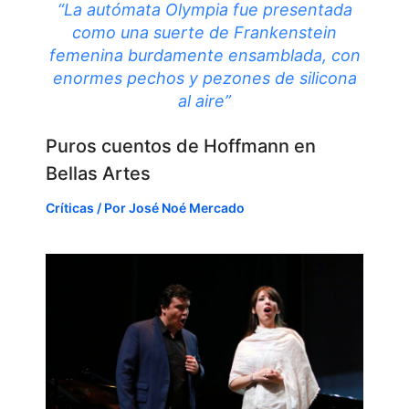
“La autómata Olympia fue presentada
como una suerte de Frankenstein
femenina burdamente ensamblada, con
enormes pechos y pezones de silicona
al aire”
Puros cuentos de Hoffmann en
Bellas Artes
Críticas
/ Por
José Noé Mercado