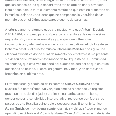
que los deseos de los que por ahí transitan se cruzan una y otra vez.
Pero a todo esto le falta el elemento romántico que está en el tuétano de
la música, dejando unas ideas que no compensan la vacuidad de un
montaje que en el último acto parece que no da para más.
Afortunadamente, siempre queda la música, y la que Antonín Dvořák
(1841-1904) compuso para su ópera de la sirenita es de una riquísima
orquestación, inspiradas melodías y pasajes con influencias
impresionistas y elementos wagnerianos, sin escatimar el folclore de su
Bohemia natal. Y el director musical
Cornelius Meister
consiguió una
claridad expositiva donde el latido romántico y emotivo estuvo presente,
sin descuidar el refinamiento tímbrico de la Orquesta de la Comunidad
Valenciana, que esta vez no pecó del exceso de decibelios que en otras
ocasiones he notado. El coro, en general muy bien, y en particular el
femenino en el último acto.
El trabajo vocal y escénico de la soprano
Olesya Goloevna
como
Rusalka fue notabilísimo. Su voz, bien emitida a pesar de un registro
grave un tanto desdibujado y un timbre no particularmente bello,
convence por la sensibilidad interpretativa, recreando con fuerza los
rasgos de una Rusalka vulnerable y desesperada. El tenor británico
Adam Smith
, de muy buena apariencia física y del que “todo el mundo
operístico está hablando” (revista
Marie Claire
dixit
), tiene un material de