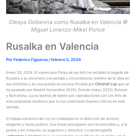
Olesya Goloevna como Rusalka en Valencia ©
Miguel Lorenzo-Mikel Ponce
Rusalka en Valencia
Por
Federico Figueroa
/
febrero 5, 2024
Enero 30, 2024.
El valenciano Palau de les Arts ha recibido la llegada de
Rusalka
a su escenario con pompa y circunstancia: estreno de la obra en
sus entrañas y en una puesta en escena firmada por
Christof Loy
que se
ha paseado por Madrid (noviembre 2020), Dresde (mayo 2022), Bolonia
y Barcelona, cuyos teatros de ópera son coproductores con Les Arts de
esta propuesta escénica que no ha cosechado buenas críticas en este
sentido.
El trabajo escénico de Loy es cuidadoso en la dirección de actores,
elegante y hasta poético. Sus líneas principales son reconocibles y, a la
postre y en conjunto, es sugestivo y atractivo. La escenografía
(
Johannes Leiacker
) lleva el argumento al vestíbulo de un teatro, en el