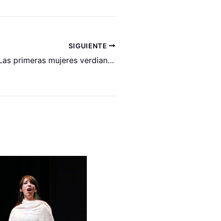
SIGUIENTE
Anna Pirozzi: “Las primeras mujeres verdianas son más guerreras”