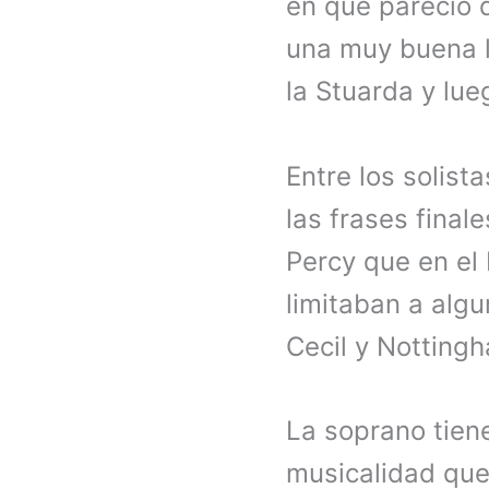
en que pareció 
una muy buena le
la Stuarda y lu
Entre los solis
las frases final
Percy que en el 
limitaban a alg
Cecil y Notting
La soprano tien
musicalidad que