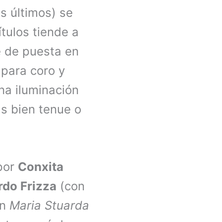
s últimos) se
ítulos tiende a
e de puesta en
 para coro y
na iluminación
ás bien tenue o
 por
Conxita
rdo Frizza
(con
en
Maria Stuarda