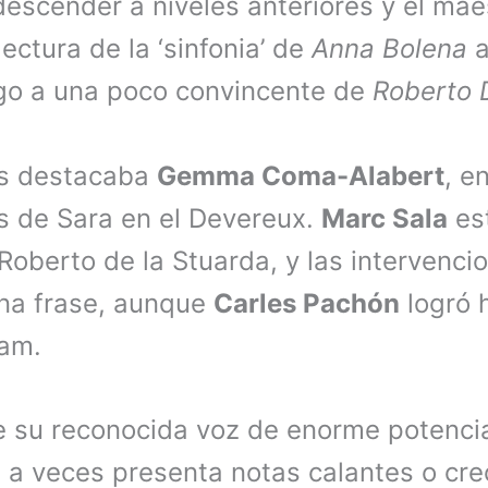
descender a niveles anteriores y el ma
ctura de la ‘sinfonia’ de
Anna Bolena
a
ego a una poco convincente de
Roberto 
tas destacaba
Gemma Coma-Alabert
, e
es de Sara en el Devereux.
Marc Sala
es
Roberto de la Stuarda, y las intervenci
una frase, aunque
Carles Pachón
logró 
ham.
e su reconocida voz de enorme potenci
 a veces presenta notas calantes o cre