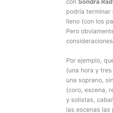
con
Sondra Ra
podría terminar 
lleno (con los 
Pero obviament
consideracione
Por ejemplo, qu
(una hora y tre
una soprano, sin
(coro, escena, re
y solistas,
cabal
las escenas las 