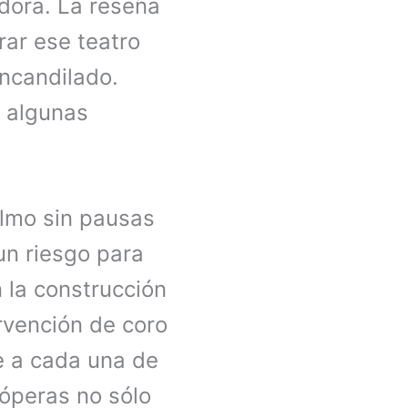
adora. La reseña
rar ese teatro
encandilado.
 algunas
olmo sin pausas
un riesgo para
 la construcción
rvención de coro
e a cada una de
 óperas no sólo