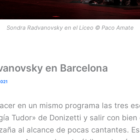
Sondra Radvanovsky en el Liceo © Paco Amate
vanovsky en Barcelona
2021
Hacer en un mismo programa las tres es
ogía Tudor» de Donizetti y salir con bie
zaña al alcance de pocas cantantes. Es 