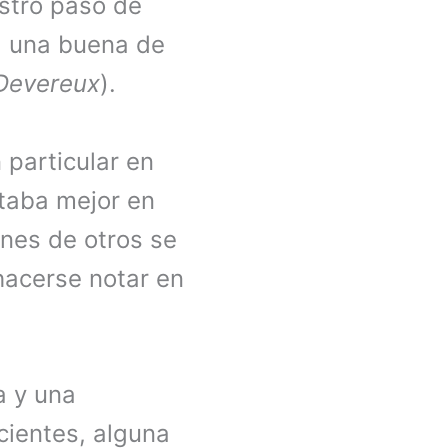
estro pasó de
 una buena de
Devereux
).
n particular en
taba mejor en
ones de otros se
hacerse notar en
a y una
cientes, alguna