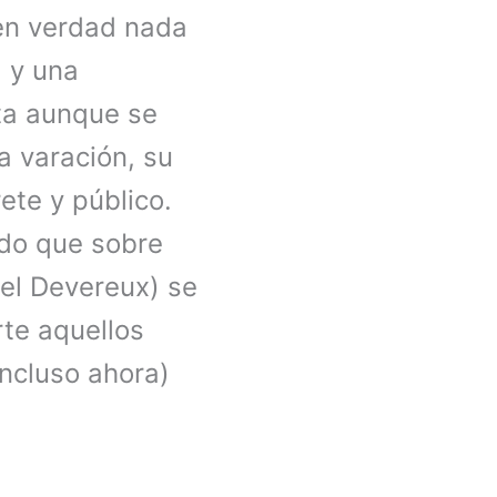
(en verdad nada
) y una
tta aunque se
a varación, su
ete y público.
ido que sobre
del Devereux) se
rte aquellos
incluso ahora)