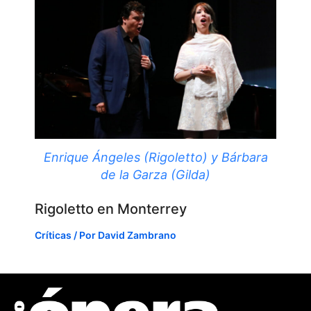
Enrique Ángeles (Rigoletto) y Bárbara
de la Garza (Gilda)
Rigoletto en Monterrey
Críticas
/ Por
David Zambrano