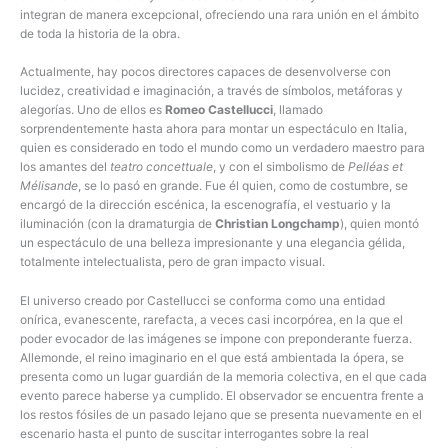
integran de manera excepcional, ofreciendo una rara unión en el ámbito
de toda la historia de la obra.
Actualmente, hay pocos directores capaces de desenvolverse con
lucidez, creatividad e imaginación, a través de símbolos, metáforas y
alegorías. Uno de ellos es
Romeo Castellucci
, llamado
sorprendentemente hasta ahora para montar un espectáculo en Italia,
quien es considerado en todo el mundo como un verdadero maestro para
los amantes del
teatro concettuale
, y con el simbolismo de
Pelléas et
Mélisande
, se lo pasó en grande. Fue él quien, como de costumbre, se
encargó de la dirección escénica, la escenografía, el vestuario y la
iluminación (con la dramaturgia de
Christian Longchamp
), quien montó
un espectáculo de una belleza impresionante y una elegancia gélida,
totalmente intelectualista, pero de gran impacto visual.
El universo creado por Castellucci se conforma como una entidad
onírica, evanescente, rarefacta, a veces casi incorpórea, en la que el
poder evocador de las imágenes se impone con preponderante fuerza.
Allemonde, el reino imaginario en el que está ambientada la ópera, se
presenta como un lugar guardián de la memoria colectiva, en el que cada
evento parece haberse ya cumplido. El observador se encuentra frente a
los restos fósiles de un pasado lejano que se presenta nuevamente en el
escenario hasta el punto de suscitar interrogantes sobre la real