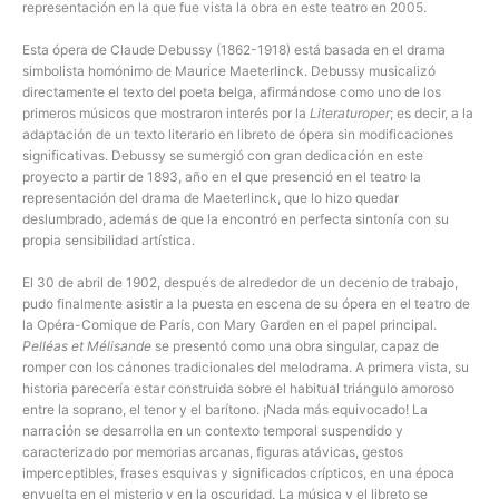
representación en la que fue vista la obra en este teatro en 2005.
Esta ópera de Claude Debussy (1862-1918) está basada en el drama
simbolista homónimo de Maurice Maeterlinck. Debussy musicalizó
directamente el texto del poeta belga, afirmándose como uno de los
primeros músicos que mostraron interés por la
Literaturoper
; es decir, a la
adaptación de un texto literario en libreto de ópera sin modificaciones
significativas. Debussy se sumergió con gran dedicación en este
proyecto a partir de 1893, año en el que presenció en el teatro la
representación del drama de Maeterlinck, que lo hizo quedar
deslumbrado, además de que la encontró en perfecta sintonía con su
propia sensibilidad artística.
El 30 de abril de 1902, después de alrededor de un decenio de trabajo,
pudo finalmente asistir a la puesta en escena de su ópera en el teatro de
la Opéra-Comique de París, con Mary Garden en el papel principal.
Pelléas et Mélisande
se presentó como una obra singular, capaz de
romper con los cánones tradicionales del melodrama. A primera vista, su
historia parecería estar construida sobre el habitual triángulo amoroso
entre la soprano, el tenor y el barítono. ¡Nada más equivocado! La
narración se desarrolla en un contexto temporal suspendido y
caracterizado por memorias arcanas, figuras atávicas, gestos
imperceptibles, frases esquivas y significados crípticos, en una época
envuelta en el misterio y en la oscuridad. La música y el libreto se