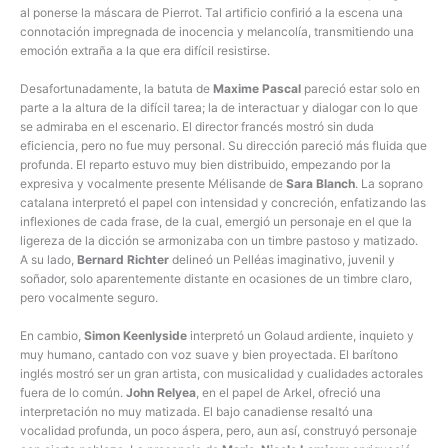
al ponerse la máscara de Pierrot. Tal artificio confirió a la escena una
connotación impregnada de inocencia y melancolía, transmitiendo una
emoción extraña a la que era difícil resistirse.
Desafortunadamente, la batuta de
Maxime Pascal
pareció estar solo en
parte a la altura de la difícil tarea; la de interactuar y dialogar con lo que
se admiraba en el escenario. El director francés mostró sin duda
eficiencia, pero no fue muy personal. Su dirección pareció más fluida que
profunda. El reparto estuvo muy bien distribuido, empezando por la
expresiva y vocalmente presente Mélisande de
Sara Blanch
. La soprano
catalana interpretó el papel con intensidad y concreción, enfatizando las
inflexiones de cada frase, de la cual, emergió un personaje en el que la
ligereza de la dicción se armonizaba con un timbre pastoso y matizado.
A su lado,
Bernard Richter
delineó un Pelléas imaginativo, juvenil y
soñador, solo aparentemente distante en ocasiones de un timbre claro,
pero vocalmente seguro.
En cambio,
Simon Keenlyside
interpretó un Golaud ardiente, inquieto y
muy humano, cantado con voz suave y bien proyectada. El barítono
inglés mostró ser un gran artista, con musicalidad y cualidades actorales
fuera de lo común.
John Relyea
, en el papel de Arkel, ofreció una
interpretación no muy matizada. El bajo canadiense resaltó una
vocalidad profunda, un poco áspera, pero, aun así, construyó personaje