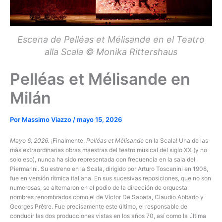
Escena de Pelléas et Mélisande en el Teatro
alla Scala © Monika Rittershaus
Pelléas et Mélisande en
Milán
Por
Massimo Viazzo
/
mayo 15, 2026
Mayo 6, 2026.
¡Finalmente,
Pelléas et Mélisande
en la Scala! Una de las
más extraordinarias obras maestras del teatro musical del siglo XX (y no
solo eso), nunca ha sido representada con frecuencia en la sala del
Piermarini. Su estreno en la Scala, dirigido por Arturo Toscanini en 1908,
fue en versión rítmica italiana. En sus sucesivas reposiciones, que no son
numerosas, se alternaron en el podio de la dirección de orquesta
nombres renombrados como el de Víctor De Sabata, Claudio Abbado y
Georges Prêtre. Fue precisamente este último, el responsable de
conducir las dos producciones vistas en los años 70, así como la última