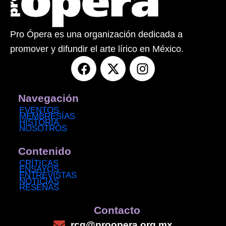
Pro Ópera es una organización dedicada a
promover y difundir el arte lírico en México.
F
X
I
a
-
n
c
t
s
e
w
t
Navegación
b
i
a
EVENTOS
MEMBRESÍAS
o
t
g
HISTORIA
NOSOTROS
o
t
r
k
e
a
Contenido
r
m
CRÍTICAS
ENSAYOS
ENTREVISTAS
NOTICIAS
RESEÑAS
Contacto
rcg@proopera.org.mx