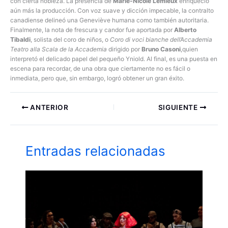
con cierta nobleza. La presencia de
Marie-Nicole Lemieux
enriqueció
aún más la producción. Con voz suave y dicción impecable, la contralto
canadiense delineó una Geneviève humana como también autoritaria.
Finalmente, la nota de frescura y candor fue aportada por
Alberto
Tibaldi
, solista del coro de niños, o
Coro di voci bianche dell’Accademia
Teatro alla Scala de la Accademia
dirigido por
Bruno Casoni
,quien
interpretó el delicado papel del pequeño Yniold. Al final, es una puesta en
escena para recordar, de una obra que ciertamente no es fácil o
inmediata, pero que, sin embargo, logró obtener un gran éxito.
ANTERIOR
SIGUIENTE
Entradas relacionadas