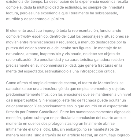
existencia del tiempo. La descripción de la experiencia escénica resulta
compleja, dada la multiplicidad de estímulos, no siempre de inmediata
lectura, pero es una experiencia que literalmente ha sobrepasado,
aturdido y desorientado al público.
El elemento acuático impregnó toda la representación, funcionando
como
leitmotiv
escénico, dentro del cual los personajes y situaciones se
movían entre reminiscencias y recuerdos, a menudo destacados por la
pureza del color blanco que delineaba sus figuras. Un montaje de tal
naturaleza, arcano, inaprensible y visionario, no debe ser objeto de
racionalización. Su peculiaridad y su característica ganadora residen
precisamente en su inconmensurabilidad, que genera fracturas en la
mente del espectador, estimulándolo a una introspección crítica.
Como afirmó el propio director de escena, el teatro de Maeterlinck se
caracteriza por una atmósfera gélida que emplea elementos y objetos
predominantemente fríos, con las emociones que se mantienen a un nivel
casi imperceptible. Sin embargo, este frío de fachada puede ocultar un
calor abrasador. Y es precisamente eso lo que ocurrió en el espectáculo
firmado por Romeo Castellucci. Entre los numerosos momentos dignos de
mención, quiero subrayar en particular la conclusión del cuarto acto, el
momento en que los dos protagonistas logran finalmente abrirse
íntimamente el uno al otro. Ello, sin embargo, no se manifestaba de
manera realista, sino a través de un artificio teatral, un camuflaje logrado