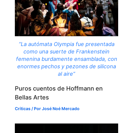
“La autómata Olympia fue presentada
como una suerte de Frankenstein
femenina burdamente ensamblada, con
enormes pechos y pezones de silicona
al aire”
Puros cuentos de Hoffmann en
Bellas Artes
Críticas
/ Por
José Noé Mercado