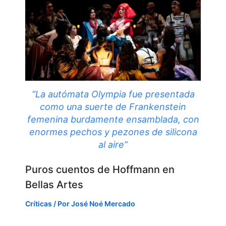
“La autómata Olympia fue presentada
como una suerte de Frankenstein
femenina burdamente ensamblada, con
enormes pechos y pezones de silicona
al aire”
Puros cuentos de Hoffmann en
Bellas Artes
Críticas
/ Por
José Noé Mercado