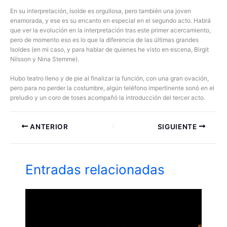
En su interpretación, Isolde es orgullosa, pero también una joven
enamorada, y ese es su encanto en especial en el segundo acto. Habrá
que ver la evolución en la interpretación tras este primer acercamiento,
pero de momento eso es lo que la diferencia de las últimas grandes
Isoldes (en mi caso, y para hablar de quienes he visto en escena, Birgit
Nilsson y Nina Stemme).
Hubo teatro lleno y de pie al finalizar la función, con una gran ovación,
pero para no perder la costumbre, algún teléfono impertinente sonó en el
preludio y un coro de toses acompañó la introducción del tercer acto.
ANTERIOR
SIGUIENTE
Entradas relacionadas