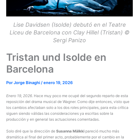
Lise Davidsen (Isolde) debutó en el Teatre
Liceu de Barcelona con Clay Hillel (Tristan) ©
Sergi Panizo
Tristan und Isolde en
Barcelona
Por
Jorge Binaghi
/
enero 19, 2026
Enero 19, 2026.
Hace muy poco me ocupé del segundo reparto de esta
reposición del drama musical de Wagner. Como dije entonces, visto que
los cambios afectaban solo a los dos roles principales, para esta crítica
siguen siendo válidas las consideraciones ya escritas sobre la
producción y en general las actuaciones comentadas.
Solo diré que la dirección de
Susanna Mälkki
pareció mucho más
dramática al final del primer acto, probablemente por el cambio en la