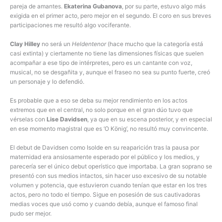
pareja de amantes.
Ekaterina Gubanova
, por su parte, estuvo algo más
exigida en el primer acto, pero mejor en el segundo. El coro en sus breves
participaciones me resultó algo vociferante.
Clay Hilley
no será un
Heldentenor
(hace mucho que la categoría está
casi extinta) y ciertamente no tiene las dimensiones físicas que suelen
acompañar a ese tipo de intérpretes, pero es un cantante con voz,
musical, no se desgañita y, aunque el fraseo no sea su punto fuerte, creó
un personaje y lo defendió.
Es probable que a eso se deba su mejor rendimiento en los actos
extremos que en el central, no solo porque en el gran dúo tuvo que
vérselas con
Lise Davidsen
, ya que en su escena posterior, y en especial
en ese momento magistral que es ‘O König’, no resultó muy convincente.
El debut de Davidsen como Isolde en su reaparición tras la pausa por
maternidad era ansiosamente esperado por el público y los medios, y
parecería ser el único debut operístico que importaba. La gran soprano se
presentó con sus medios intactos, sin hacer uso excesivo de su notable
volumen y potencia, que estuvieron cuando tenían que estar en los tres
actos, pero no todo el tiempo. Sigue en posesión de sus cautivadoras
medias voces que usó como y cuando debía, aunque el famoso final
pudo ser mejor.