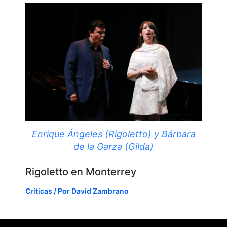
Enrique Ángeles (Rigoletto) y Bárbara
de la Garza (Gilda)
Rigoletto en Monterrey
Críticas
/ Por
David Zambrano