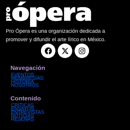
Pro Ópera es una organización dedicada a
promover y difundir el arte lírico en México.
F
X
I
a
-
n
c
t
s
e
w
t
Navegación
b
i
a
EVENTOS
MEMBRESÍAS
o
t
g
HISTORIA
NOSOTROS
o
t
r
k
e
a
Contenido
r
m
CRÍTICAS
ENSAYOS
ENTREVISTAS
NOTICIAS
RESEÑAS